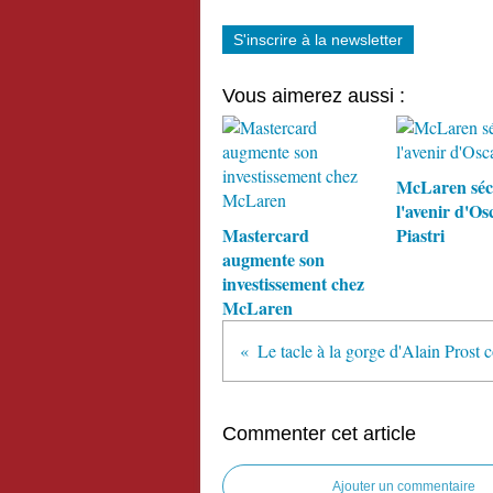
S'inscrire à la newsletter
Vous aimerez aussi :
McLaren séc
l'avenir d'Os
Mastercard
Piastri
augmente son
investissement chez
McLaren
Commenter cet article
Ajouter un commentaire