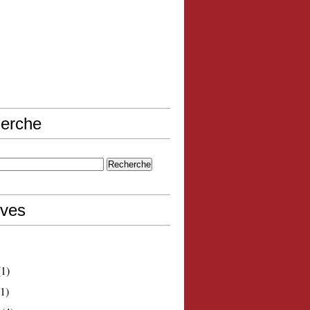
erche
ives
1)
1)