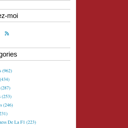
ez-moi
gories
s
(962)
(434)
(287)
s
(253)
s
(246)
231)
ness De La F1
(223)