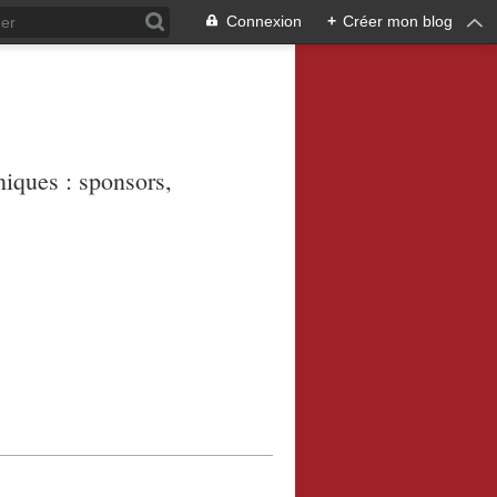
Connexion
+
Créer mon blog
niques : sponsors,