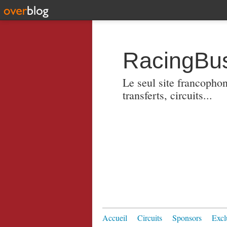
RacingBus
Le seul site francopho
transferts, circuits...
Accueil
Circuits
Sponsors
Excl