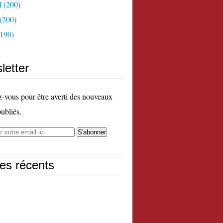
l
(200)
(200)
190)
letter
vous pour être averti des nouveaux
publiés.
les récents