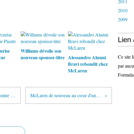
2011
2010
2009
Lien
urise
Williams dévoile son
Ce site I
car
nouveau sponsor-titre
Alessandro Alunni
Bravi rebondit chez
par aucu
McLaren
Formula
Le tacle à la gorge d'Alain Prost contre Laurent Rossi et Alpine
McLaren de nouveau au cœur d'une bataille contractuelle