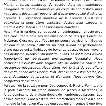
mondiale. Il est donc évident de renommer Racing Point. Aston
Martin a connu beaucoup de succès dans de nombreuses
catégories de sports automobiles au cours de son histoire mais
nous avons désormais l'opportunité d'avoir une équipe d'usine en
Formule 1. L'exposition mondiale de la Formule 1 est sans
équivalent et nous allons capitaliser dessus pour exposer la
marque Aston Martin sur nos principaux marchés.
"
Aston Martin va donc se retrouver en confrontation directe avec
des concurrents pour ses véhicules de route tels que Ferrari ou
McLaren. C'est pourquoi l'équipe ne pourra de viser le milieu de
tableau et se devra d'afficher un haut niveau de performance
d'une équipe qui a l'habitude de boxer au-dessus de ses moyens
ces dernières saisons : "
Au bout de 30 ans, ils ont le droit d'avoir
l'opportunité de représenter une marque légendaire. Nous
continuons d'investir dans l'équipe afin de donner à chacun les
ressources nécessaires. Nous allons voir le fruit de ces efforts
dès cette année avec Racing Point. Avec le nom Aston Martin, il y
aura davantage de pression et d'attentes. Nous devons être
compétitifs dès le début.
"
Au cœur de la stratégie pour être compétitif, Racing Point a pris
le parti d'acheter un grand nombre de pièces à Mercedes, la
force dominante du plateau depuis de nombreuses saisons. Les
essais hivernaux ont ainsi été très prometteurs mais cela n'a pas
manqué la frustration d'autres équipes, qui ont contesté une telle