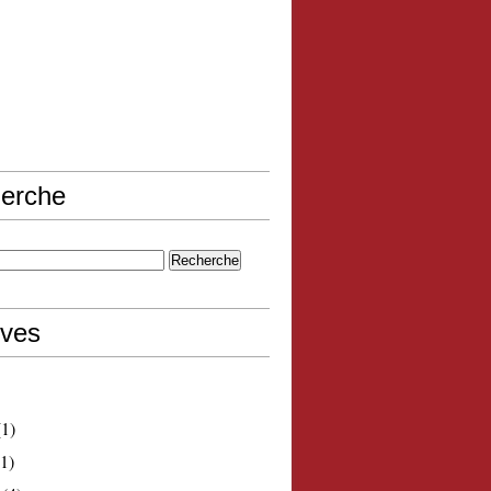
erche
ives
1)
1)