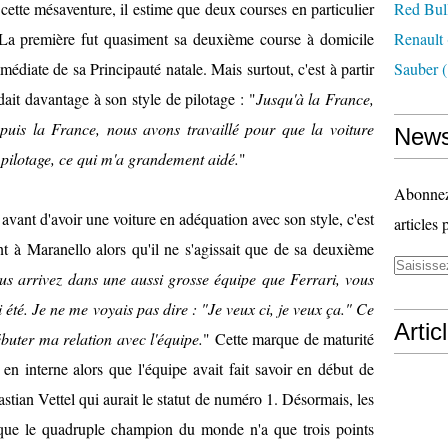
cette mésaventure, il estime que deux courses en particulier
Red Bul
. La première fut quasiment sa deuxième course à domicile
Renault
édiate de sa Principauté natale. Mais surtout, c'est à partir
Sauber
(
it davantage à son style de pilotage : "
Jusqu'à la France,
epuis la France, nous avons travaillé pour que la voiture
News
pilotage, ce qui m'a grandement aidé.
"
Abonnez-
n avant d'avoir une voiture en adéquation avec son style, c'est
articles 
nt à Maranello alors qu'il ne s'agissait que de sa deuxième
us arrivez dans une aussi grosse équipe que Ferrari, vous
ai été. Je ne me voyais pas dire : "Je veux ci, je veux ça." Ce
Artic
buter ma relation avec l'équipe.
" Cette marque de maturité
 en interne alors que l'équipe avait fait savoir en début de
ebastian Vettel qui aurait le statut de numéro 1. Désormais, les
isque le quadruple champion du monde n'a que trois points