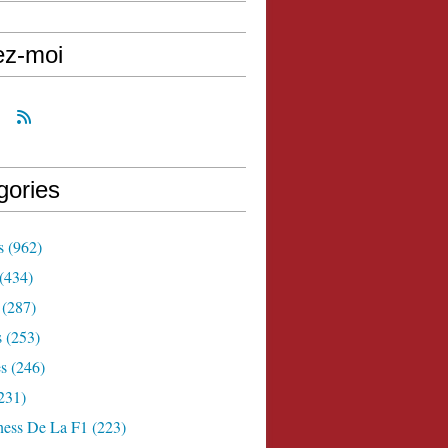
ez-moi
gories
s
(962)
(434)
(287)
s
(253)
s
(246)
231)
ness De La F1
(223)