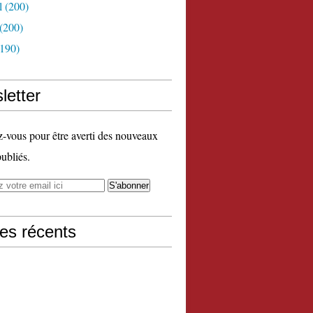
l
(200)
(200)
190)
letter
vous pour être averti des nouveaux
publiés.
les récents