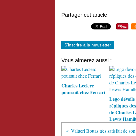
Partager cet article
R
S'inscrire à la newsletter
Vous aimerez aussi :
Charles Leclerc
poursuit chez Ferrari
Lego dévoile
répliques de
de Charles L
Lewis Hamil