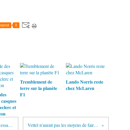
epost
0
Tremblement de
Lando Norris reste
terre sur la planète
chez McLaren
 des
F1
s casques
eclerc et
ton
Valtteri Bottas très satisfait de son essai en rallye chez Toyota
Vettel n'aurait pas les moyens de faire carrière aujourd'hui