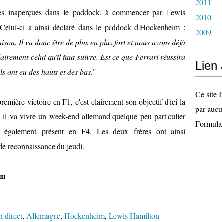
2011
es inaperçues dans le paddock, à commencer par Lewis
2010
Celui-ci a ainsi déclaré dans le paddock d'Hockenheim :
2009
son. Il va donc être de plus en plus fort et nous avons déjà
lairement celui qu'il faut suivre. Est-ce que Ferrari réussira
Lien
ils ont eu des hauts et des bas
."
Ce site I
première victoire en F1, c'est clairement son objectif d'ici la
par aucu
e, il va vivre un week-end allemand quelque peu particulier
Formula
a également présent en F4. Les deux frères ont ainsi
de reconnaissance du jeudi.
im
n direct
,
Allemagne
,
Hockenheim
,
Lewis Hamilton