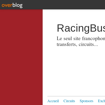
RacingBus
Le seul site francopho
transferts, circuits...
Accueil
Circuits
Sponsors
Excl