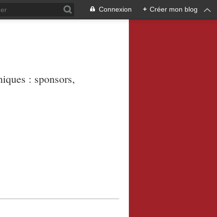
Connexion
+
Créer mon blog
niques : sponsors,