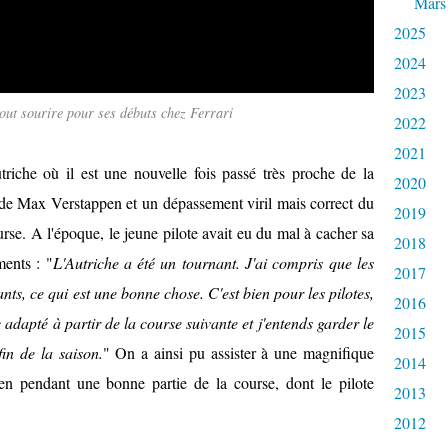
Mars
2025
2024
2023
out sourire pour ses débuts chez Ferrari
2022
2021
triche où il est une nouvelle fois passé très proche de la
2020
ur de Max Verstappen et un dépassement viril mais correct du
2019
urse. A l'époque, le jeune pilote avait eu du mal à cacher sa
2018
ments : "
L'Autriche a été un tournant. J'ai compris que les
2017
nts, ce qui est une bonne chose. C'est bien pour les pilotes,
2016
 adapté à partir de la course suivante et j'entends garder le
2015
in de la saison.
" On a ainsi pu assister à une magnifique
2014
 pendant une bonne partie de la course, dont le pilote
2013
2012