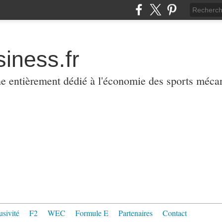
iness.fr
ne entièrement dédié à l'économie des sports méca
usivité
F2
WEC
Formule E
Partenaires
Contact