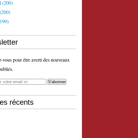
l
(200)
(200)
190)
letter
vous pour être averti des nouveaux
publiés.
les récents