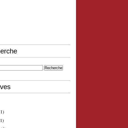
erche
ives
1)
1)