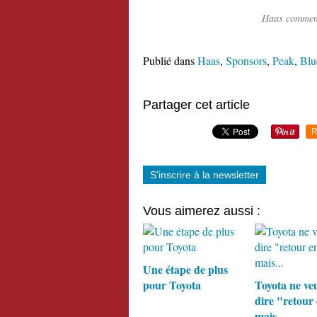
Haas commenc
Publié dans
Haas
,
Sponsors
,
Peak
,
Bl
Partager cet article
R
S'inscrire à la newsletter
Vous aimerez aussi :
Une étape de plus
pour Toyota
Toyota ne ve
dire "retour
mais...