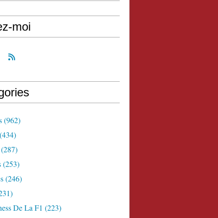
ez-moi
gories
s
(962)
(434)
(287)
s
(253)
s
(246)
231)
ness De La F1
(223)