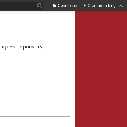
Connexion
+
Créer mon blog
niques : sponsors,