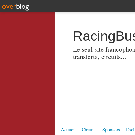
RacingBus
Le seul site francopho
transferts, circuits...
Accueil
Circuits
Sponsors
Excl