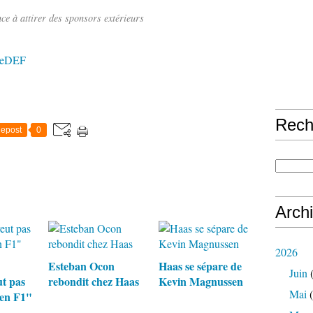
e à attirer des sponsors extérieurs
ueDEF
Rech
epost
0
Arch
2026
Esteban Ocon
Haas se sépare de
Juin
(
ut pas
rebondit chez Haas
Kevin Magnussen
Mai
(
 en F1"