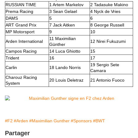
RUSSIAN TIME
1 Artem Markelov
2 Tadasuke Makino
Prema Racing
3 Sean Gelael
4 Nyck de Vries
DAMS
5
6
ART Grand Prix
7 Jack Aitken
8 George Russell
MP Motorsport
9
10
11 Maximilian
Arden International
12 Nirei Fukuzumi
Günther
Campos Racing
14 Luca Ghiotto
15
Trident
16
17
19 Sergio Sete
Carlin
18 Lando Norris
Camara
Charouz Racing
20 Louis Deletraz
21 Antonio Fuoco
System
#F2
#Arden
#Maximilian Gunther
#Sponsors
#BWT
Partager