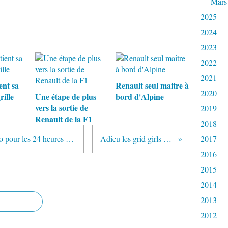
Mars
2025
2024
2023
2022
2021
ent sa
Renault seul maitre à
2020
rille
Une étape de plus
bord d'Alpine
vers la sortie de
2019
Renault de la F1
2018
Toyota officialise Fernando Alonso pour les 24 heures du Mans
Adieu les grid girls en F1
2017
2016
2015
2014
2013
2012