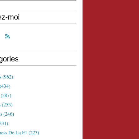
ez-moi
gories
s
(962)
(434)
(287)
s
(253)
s
(246)
231)
ness De La F1
(223)