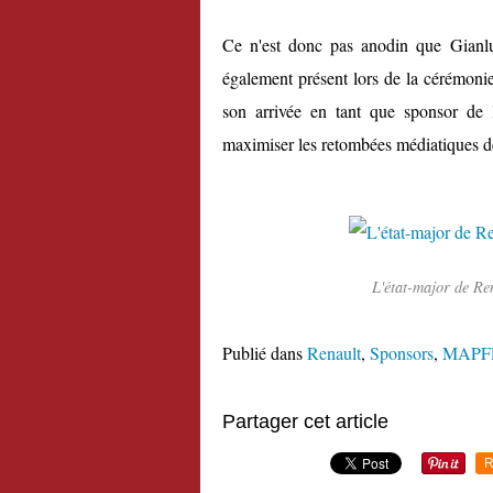
Ce n'est donc pas anodin que Gianlu
également présent lors de la cérémonie
son arrivée en tant que sponsor de 
maximiser les retombées médiatiques de
L'état-major de Re
Publié dans
Renault
,
Sponsors
,
MAPF
Partager cet article
R