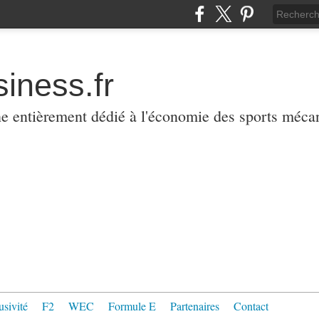
iness.fr
ne entièrement dédié à l'économie des sports méca
usivité
F2
WEC
Formule E
Partenaires
Contact