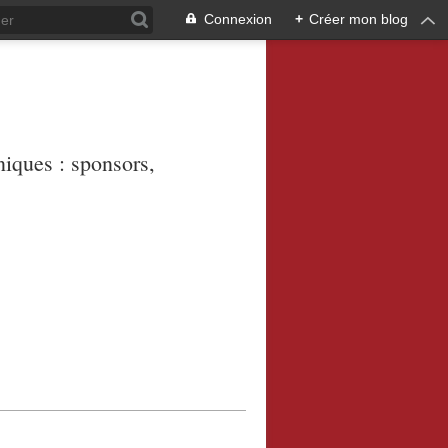
Connexion
+
Créer mon blog
niques : sponsors,