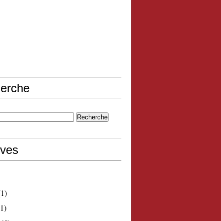
erche
ives
1)
1)