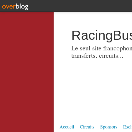
RacingBus
Le seul site francopho
transferts, circuits...
Accueil
Circuits
Sponsors
Excl