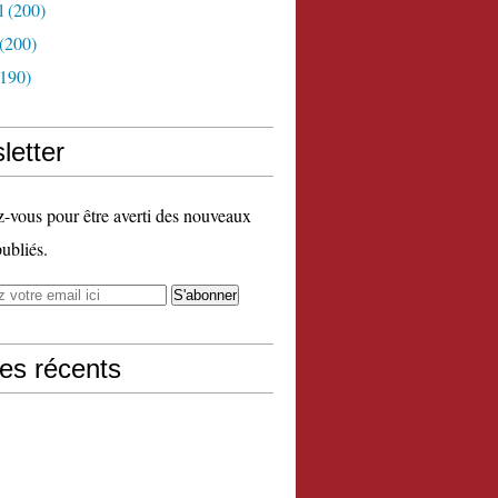
l
(200)
(200)
190)
letter
vous pour être averti des nouveaux
publiés.
les récents