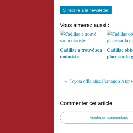
S'inscrire à la newsletter
Vous aimerez aussi :
Cadillac a trouvé son
Cadillac obti
motoriste
place sur la g
Commenter cet article
Ajouter un commentaire