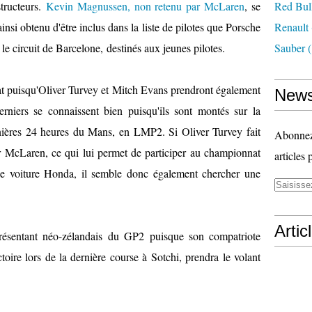
structeurs.
Kevin Magnussen, non retenu par McLaren
, se
Red Bul
ainsi obtenu d'être inclus dans la liste de pilotes que Porsche
Renault
 le circuit de Barcelone, destinés aux jeunes pilotes.
Sauber
(
dat puisqu'Oliver Turvey et Mitch Evans prendront également
News
rniers se connaissent bien puisqu'ils sont montés sur la
ères 24 heures du Mans, en LMP2. Si Oliver Turvey fait
Abonnez-
ar McLaren, ce qui lui permet de participer au championnat
articles 
e voiture Honda, il semble donc également chercher une
Artic
résentant néo-zélandais du GP2 puisque son compatriote
toire lors de la dernière course à Sotchi, prendra le volant