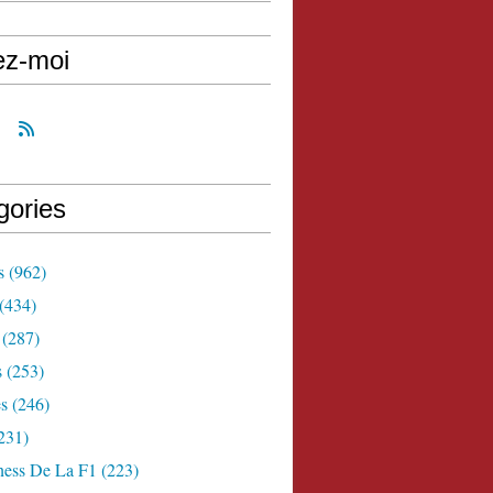
ez-moi
gories
s
(962)
(434)
(287)
s
(253)
s
(246)
231)
ness De La F1
(223)