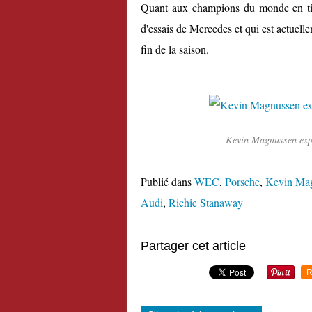
Quant aux champions du monde en titre
d'essais de Mercedes et qui est actuel
fin de la saison.
Kevin Magnussen explo
Publié dans
WEC
,
Porsche
,
Kevin Ma
Audi
,
Richie Stanaway
Partager cet article
R