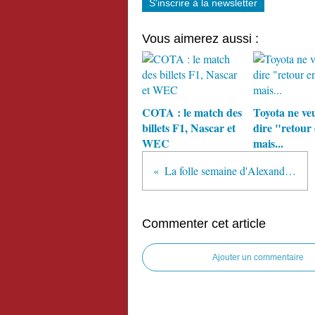
S'inscrire à la newsletter
Vous aimerez aussi :
COTA : le match des
Toyota ne ve
billets F1, Nascar et
dire "retour
WEC
mais...
La folle semaine d'Alexander Rossi à Austin
Commenter cet article
Ajouter un commentaire