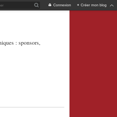
Connexion
+
Créer mon blog
niques : sponsors,