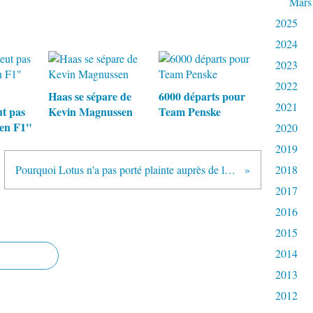
Mars
2025
2024
2023
2022
Haas se sépare de
6000 départs pour
2021
ut pas
Kevin Magnussen
Team Penske
 en F1"
2020
2019
Pourquoi Lotus n'a pas porté plainte auprès de la Commission Européenne
2018
2017
2016
2015
2014
2013
2012