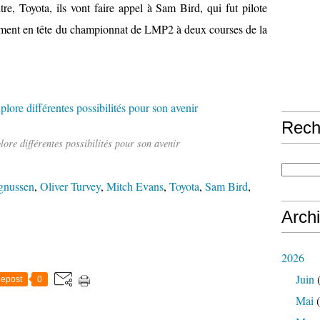
, Toyota, ils vont faire appel à Sam Bird, qui fut pilote
lement en tête du championnat de LMP2 à deux courses de la
Rech
re différentes possibilités pour son avenir
gnussen
,
Oliver Turvey
,
Mitch Evans
,
Toyota
,
Sam Bird
,
Arch
2026
Juin
(
epost
0
Mai
(