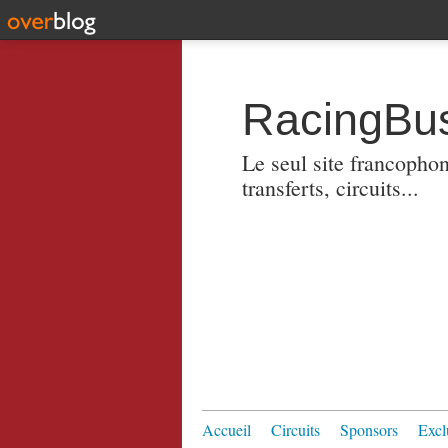
RacingBus
Le seul site francopho
transferts, circuits...
Accueil
Circuits
Sponsors
Excl