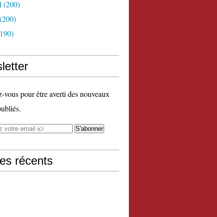
l
(200)
(200)
190)
letter
vous pour être averti des nouveaux
publiés.
les récents