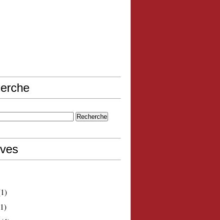
erche
ives
1)
1)