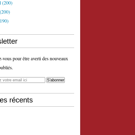
l
(200)
(200)
190)
letter
vous pour être averti des nouveaux
publiés.
les récents