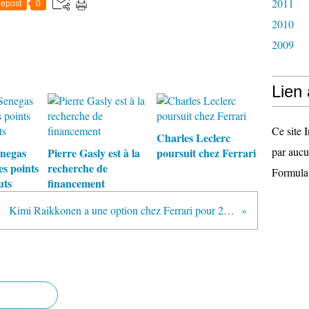
2011
epost
0
2010
2009
Lien
Ce site I
Charles Leclerc
par aucu
enegas
Pierre Gasly est à la
poursuit chez Ferrari
es points
recherche de
Formula
uts
financement
Kimi Raikkonen a une option chez Ferrari pour 2016