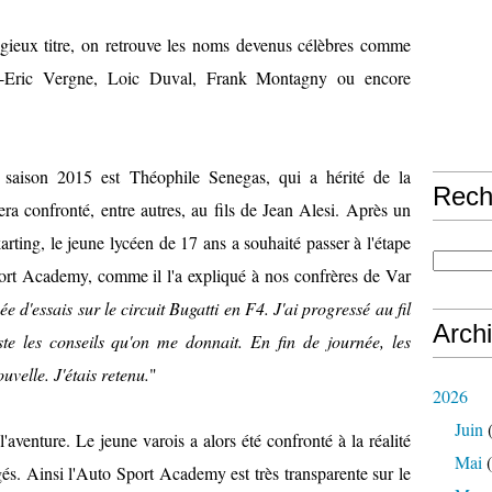
tigieux titre, on retrouve les noms devenus célèbres comme
an-Eric Vergne, Loic Duval, Frank Montagny ou encore
a saison 2015 est Théophile Senegas, qui a hérité de la
Rech
era confronté, entre autres, au fils de Jean Alesi. Après un
rting, le jeune lycéen de 17 ans a souhaité passer à l'étape
port Academy, comme il l'a expliqué à nos confrères de Var
e d'essais sur le circuit Bugatti en F4. J'ai progressé au fil
Arch
ste les conseils qu'on me donnait. En fin de journée, les
velle. J'étais retenu.
"
2026
Juin
(
'aventure. Le jeune varois a alors été confronté à la réalité
Mai
(
gés. Ainsi l'Auto Sport Academy est très transparente sur le