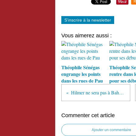
R
S'inscrire à la newsletter
Vous aimerez aussi :
Théophile Sénégas
Théophile S
engrange les points
rentre dans l
dans les rues de Pau
pour ses déb
Hilmer ne sera pas à Bahrain
Commenter cet article
Ajouter un commentaire