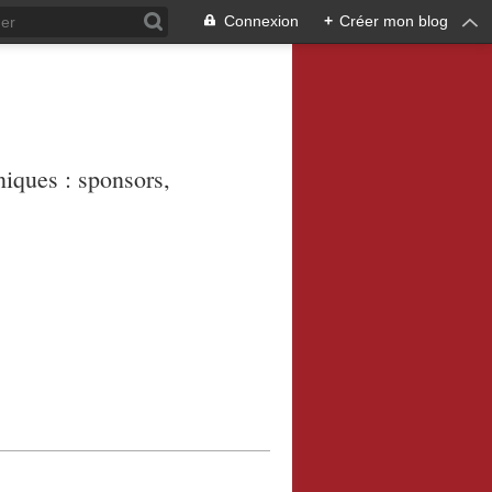
Connexion
+
Créer mon blog
niques : sponsors,