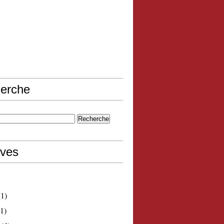
erche
ives
1)
1)