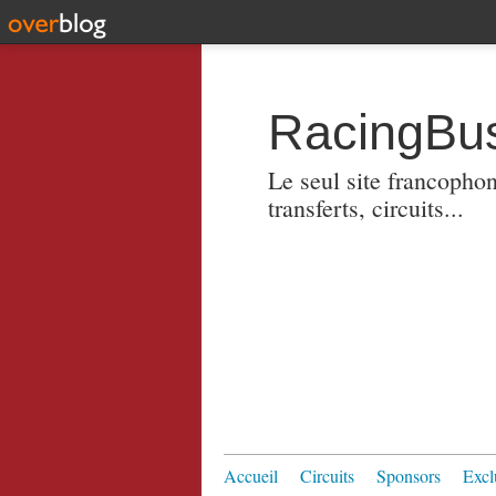
RacingBus
Le seul site francopho
transferts, circuits...
Accueil
Circuits
Sponsors
Excl