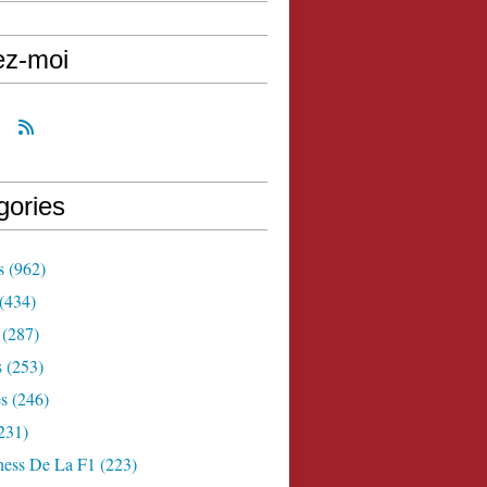
ez-moi
gories
s
(962)
(434)
(287)
s
(253)
s
(246)
231)
ness De La F1
(223)