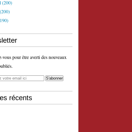
l
(200)
(200)
190)
letter
vous pour être averti des nouveaux
publiés.
les récents