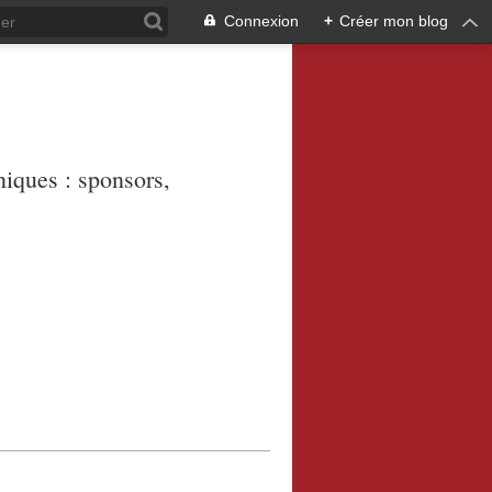
Connexion
+
Créer mon blog
niques : sponsors,