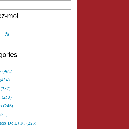
ez-moi
gories
s
(962)
(434)
(287)
s
(253)
s
(246)
231)
ness De La F1
(223)