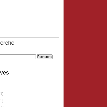
erche
ives
1)
1)