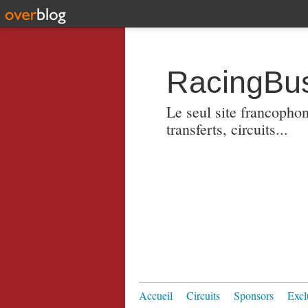
RacingBus
Le seul site francopho
transferts, circuits...
Accueil
Circuits
Sponsors
Excl