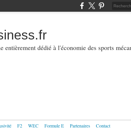
iness.fr
ne entièrement dédié à l'économie des sports méca
usivité
F2
WEC
Formule E
Partenaires
Contact