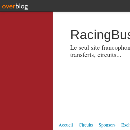
RacingBus
Le seul site francopho
transferts, circuits...
Accueil
Circuits
Sponsors
Excl