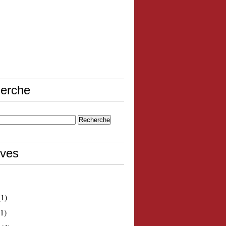
erche
ives
1)
1)