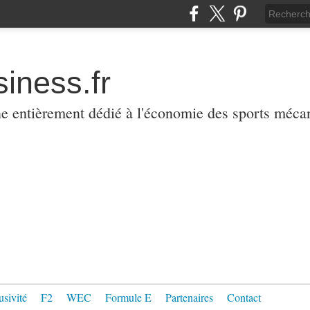
iness.fr
ne entièrement dédié à l'économie des sports méca
usivité
F2
WEC
Formule E
Partenaires
Contact