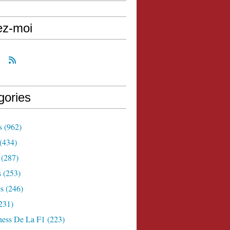
ez-moi
gories
s
(962)
(434)
(287)
s
(253)
s
(246)
231)
ness De La F1
(223)