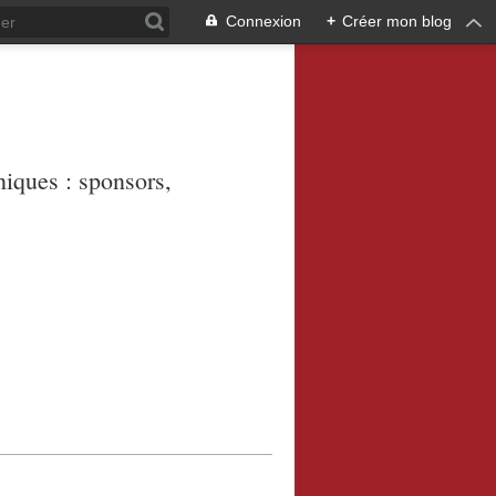
Connexion
+
Créer mon blog
niques : sponsors,