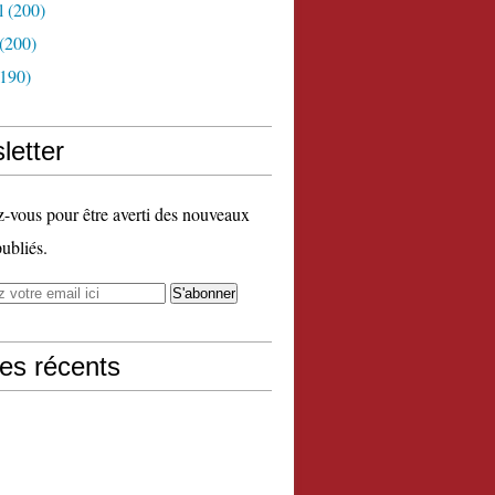
l
(200)
(200)
190)
letter
vous pour être averti des nouveaux
publiés.
les récents