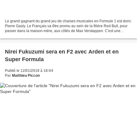
Le grand gagnant du grand jeu de chaises musicales en Formule 1 est donc
Pierre Gasly. Le Français va être promu au sein de la filière Red Bull, pour
passer dans la maison-mère, aux côtés de Max Verstappen. C'est une
véritable consécration pour Pierre...
Nirei Fukuzumi sera en F2 avec Arden et en
Super Formula
Publié le 12/01/2018 à 18:04
Par
Matthieu Piccon