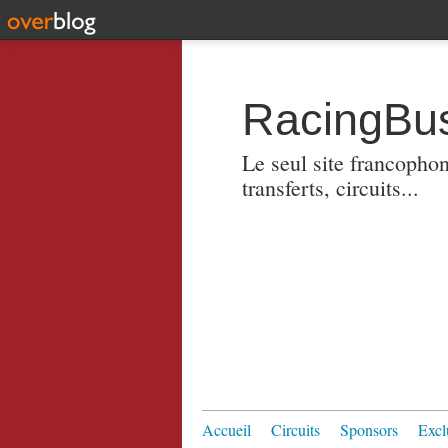
RacingBus
Le seul site francopho
transferts, circuits...
Accueil
Circuits
Sponsors
Excl