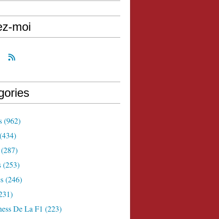
ez-moi
gories
s
(962)
(434)
(287)
s
(253)
s
(246)
231)
ness De La F1
(223)