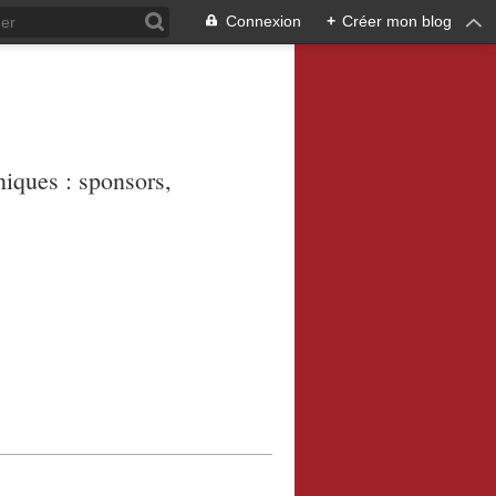
Connexion
+
Créer mon blog
niques : sponsors,