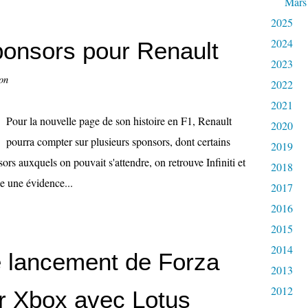
Mars
2025
2024
onsors pour Renault
2023
on
2022
2021
Pour la nouvelle page de son histoire en F1, Renault
2020
pourra compter sur plusieurs sponsors, dont certains
2019
ors auxquels on pouvait s'attendre, on retrouve Infiniti et
2018
e une évidence...
2017
2016
2015
2014
le lancement de Forza
2013
2012
r Xbox avec Lotus