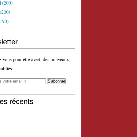
l
(200)
(200)
190)
letter
vous pour être averti des nouveaux
publiés.
les récents