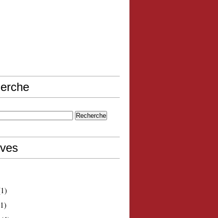
erche
ives
1)
1)