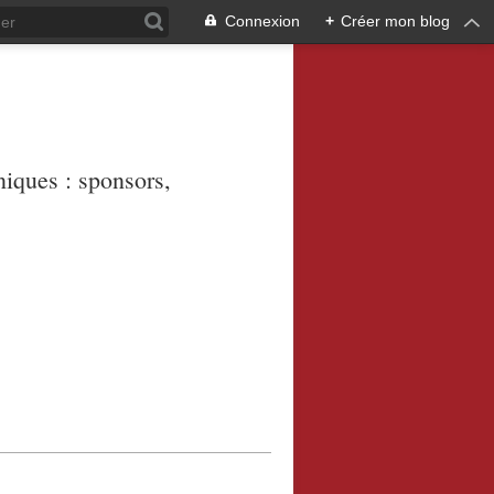
Connexion
+
Créer mon blog
niques : sponsors,