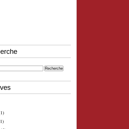
erche
ives
1)
1)