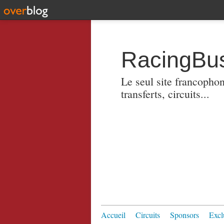
RacingBus
Le seul site francopho
transferts, circuits...
Accueil
Circuits
Sponsors
Excl