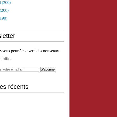
l
(200)
(200)
190)
letter
vous pour être averti des nouveaux
publiés.
les récents