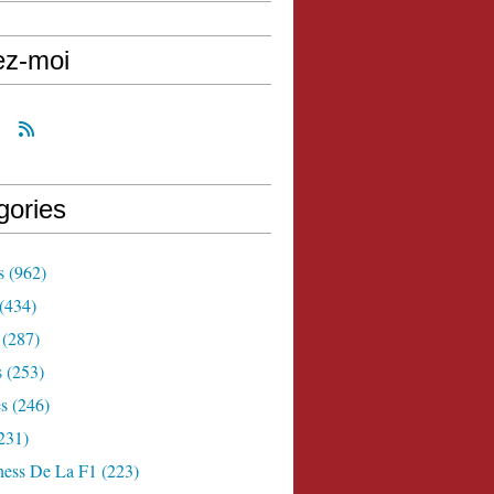
ez-moi
gories
s
(962)
(434)
(287)
s
(253)
s
(246)
231)
ness De La F1
(223)