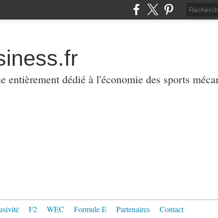
iness.fr
ne entièrement dédié à l'économie des sports méca
usivité
F2
WEC
Formule E
Partenaires
Contact