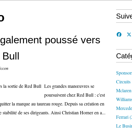
o
Suiv
galement poussé vers
 Bull
Caté
iccon
Sponsor
Circuits
Les grandes manœuvres se
Mclaren
poursuivent chez Red Bull : c'est
William
itter la marque au taureau rouge. Depuis sa création en
Mercede
 stabilité de ses dirigeants. Ainsi Christian Horner en a...
Ferrari
(
Le Busi