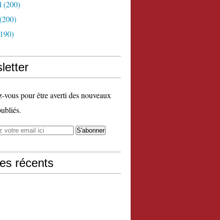
l
(200)
(200)
190)
letter
vous pour être averti des nouveaux
publiés.
les récents