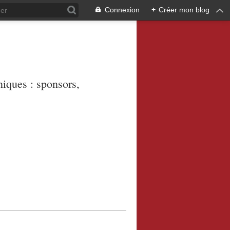
Connexion
+
Créer mon blog
niques : sponsors,