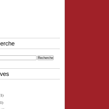
erche
ives
1)
1)