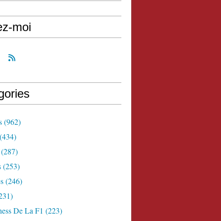
ez-moi
gories
s
(962)
(434)
(287)
s
(253)
s
(246)
231)
ness De La F1
(223)