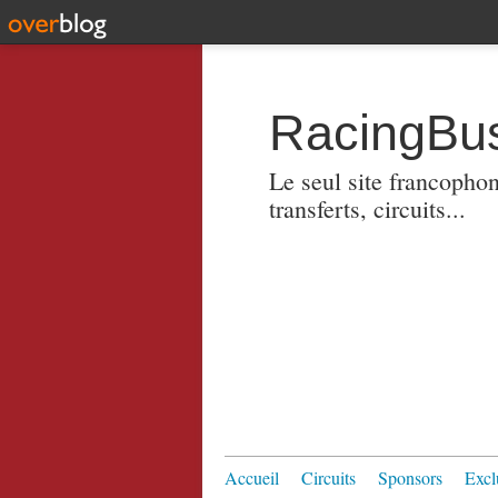
RacingBus
Le seul site francopho
transferts, circuits...
Accueil
Circuits
Sponsors
Excl