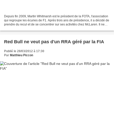
Depuis fin 2009, Martin Whitmarsh est le président de la FOTA, l'association
qui regroupe les écuries de F1. Après trois ans de présidence, il a décidé de
prendre du recul et de se concentrer sur ses activités chez McLaren. Il ne
sera donc pas candidat...
Red Bull ne veut pas d'un RRA géré par la FIA
Publié le 28/03/2012 à 17:30
Par
Matthieu Piccon