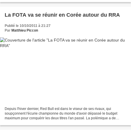
La FOTA va se réunir en Corée autour du RRA
Publié le 10/10/2011 à 21:27
Par
Matthieu Piccon
Depuis l'hiver dernier, Red Bull est dans le viseur de ses rivaux, qui
soupçonnent l'écurie championne du monde d'avoir dépassé le budget
maximum pour conquérir les deux titres l'an passé. La polémique a de
nouveau éclaté lorsque l'écurie de Milton Keynes...