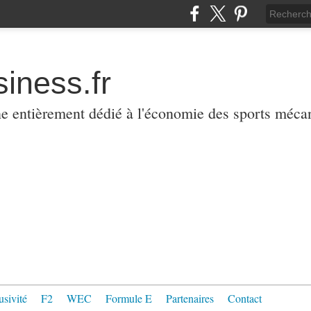
iness.fr
ne entièrement dédié à l'économie des sports méca
usivité
F2
WEC
Formule E
Partenaires
Contact