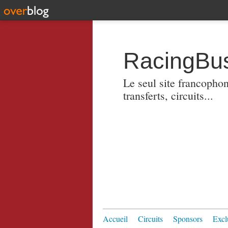
RacingBus
Le seul site francopho
transferts, circuits...
Accueil
Circuits
Sponsors
Excl