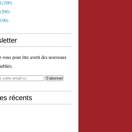
l
(200)
(200)
190)
letter
vous pour être averti des nouveaux
publiés.
les récents