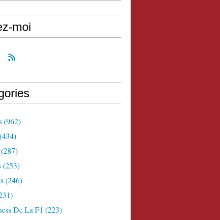
ez-moi
gories
s
(962)
(434)
(287)
s
(253)
s
(246)
231)
ness De La F1
(223)