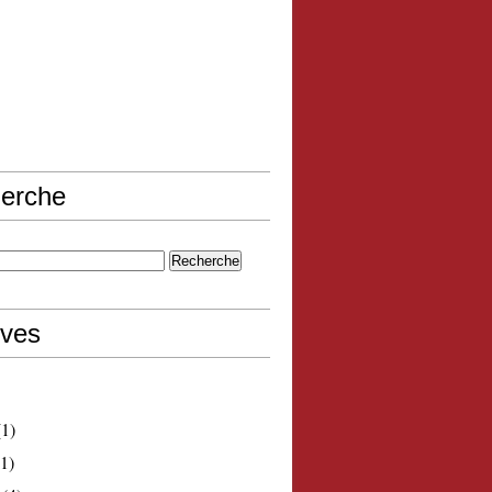
erche
ives
1)
1)