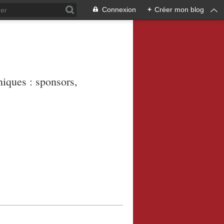
Connexion
+
Créer mon blog
niques : sponsors,