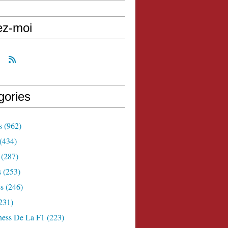
ez-moi
gories
s
(962)
(434)
(287)
s
(253)
s
(246)
231)
ness De La F1
(223)