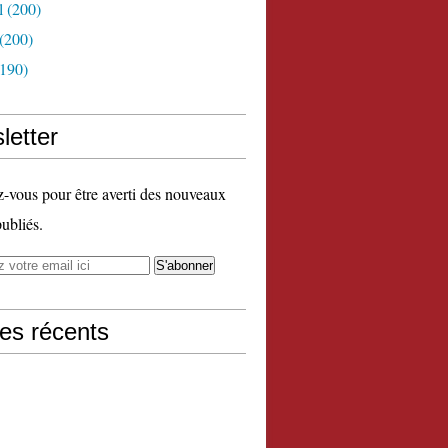
l
(200)
(200)
190)
letter
vous pour être averti des nouveaux
publiés.
les récents