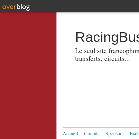
RacingBus
Le seul site francopho
transferts, circuits...
Accueil
Circuits
Sponsors
Excl