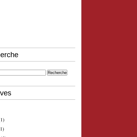
erche
ives
1)
1)