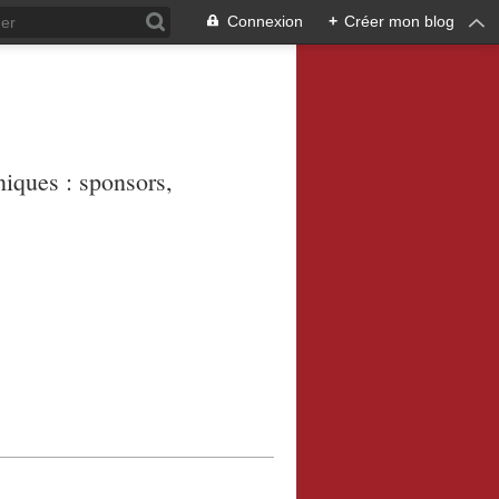
Connexion
+
Créer mon blog
niques : sponsors,