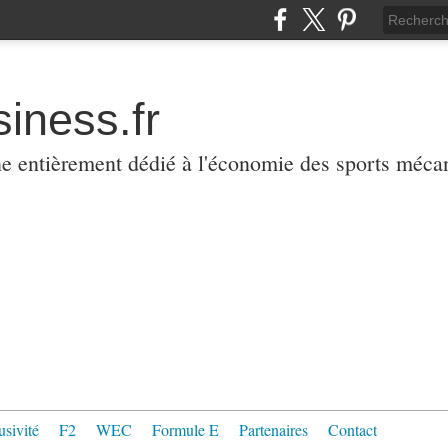
iness.fr
ne entièrement dédié à l'économie des sports méca
usivité
F2
WEC
Formule E
Partenaires
Contact