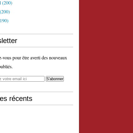
l
(200)
(200)
190)
letter
vous pour être averti des nouveaux
publiés.
les récents