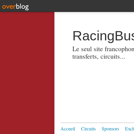
RacingBus
Le seul site francopho
transferts, circuits...
Accueil
Circuits
Sponsors
Excl