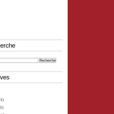
erche
ives
1)
1)