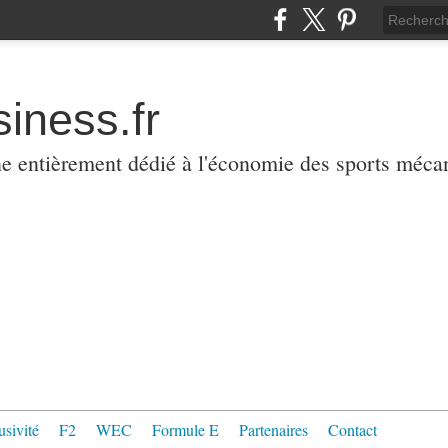
iness.fr
ne entièrement dédié à l'économie des sports méca
usivité
F2
WEC
Formule E
Partenaires
Contact