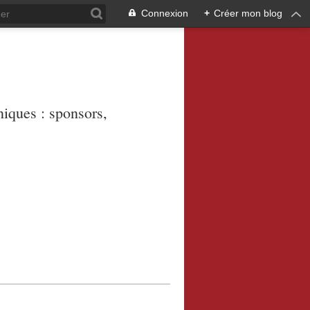
Connexion
+
Créer mon blog
niques : sponsors,