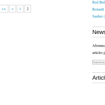
Red Bul
<<
<
1
2
Renault
Sauber
(
News
Abonnez-
articles 
Artic