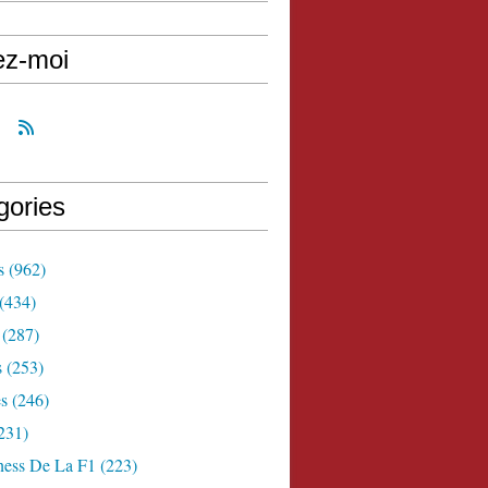
ez-moi
gories
s
(962)
(434)
(287)
s
(253)
s
(246)
231)
ness De La F1
(223)