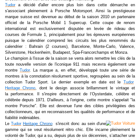
Tudor
a décidé d'aller encore plus loin dans cette démarche en
s'associant pleinement à
Porsche
Motorsport
. Ainsi la prestigieuse
marque suisse est devenue au début de la saison 2010 un partenaire
officiel de la
Porsche
Mobil
1
Supercup
. Cette coupe de renom
international est exclusivement disputée en levée de rideau des
courses de Formule 1, principalement pour les épreuves européennes
puisque le calendrier comprend les circuits les plus renommés du
calendrier :
Bahrain
(2 courses),
Barcelone
,
Monte-Carlo
,
Valence,
Silverstone
,
Hockenheim
,
Budapest
,
Spa-Francorchamps
et
Monza
.
Le champion à l'issue de la saison se verra alors remettre les clés de la
toute nouvelle version de
l'iconique
911 mais recevra également une
montre
Tudor
. La marque a, en effet, développé toute une série de
montres à la connotation résolument sportive, regroupées au sein de la
collection
Tudor
Sport
. Le dernier exemple en date est le
Tudor
Heritage
Chrono
, dont le design associe brillamment le
vintage
et
la performance. Il s'inspire directement de
l’Oysterdate
, célèbre et
célébrée depuis 1971. D'ailleurs, à l'origine, cette montre s'appelait "la
montre Porsche". Elle est devenue l'une des cibles privilégiées des
collectionneurs, qui en reconnaissent les qualités de performance et de
fiabilité indéniables.
Le
Tudor
Heritage
Chrono
s'inscrit donc au sein d'une
gamme qui se veut résolument rétro chic. Elle incarne pleinement la
volonté de
Tudor
, qui a su, depuis plus de six décennies, s’attacher une