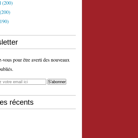
l
(200)
(200)
190)
letter
vous pour être averti des nouveaux
publiés.
les récents