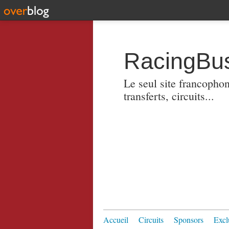
RacingBus
Le seul site francopho
transferts, circuits...
Accueil
Circuits
Sponsors
Excl