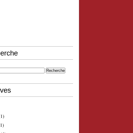
erche
ives
1)
1)