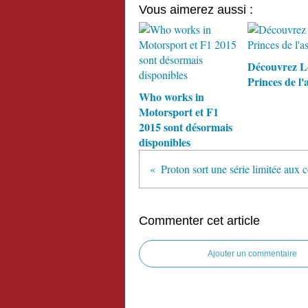
Vous aimerez aussi :
Découvrez L
Princes de l'
Who works in
Motorsport et F1
2015 sont désormais
disponibles
Commenter cet article
Ajouter un commentaire