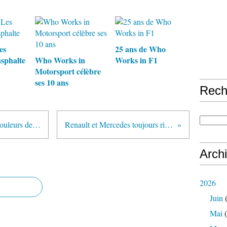
es
25 ans de Who
asphalte
Who Works in
Works in F1
Motorsport célèbre
ses 10 ans
Rech
Proton sort une série limitée aux couleurs de Lotus Racing
Renault et Mercedes toujours rivaux en F1
Arch
2026
Juin
(
Mai
(