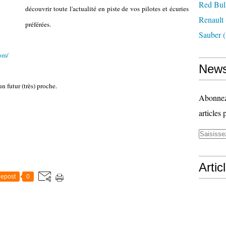
Red Bul
découvrir toute l'actualité en piste de vos pilotes et écuries
Renault
préférées.
Sauber
(
om/
News
n futur (très) proche.
Abonnez-
articles 
Artic
epost
0