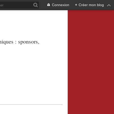
Connexion
+
Créer mon blog
niques : sponsors,