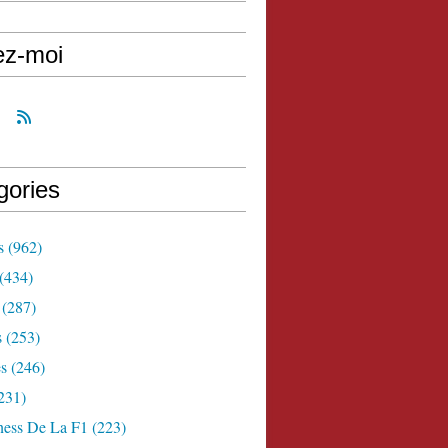
ez-moi
gories
s
(962)
(434)
(287)
s
(253)
s
(246)
231)
ness De La F1
(223)