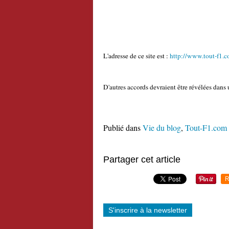
L'adresse de ce site est :
http://www.tout-f1.c
D'autres accords devraient être révélées dans u
Publié dans
Vie du blog
,
Tout-F1.com
Partager cet article
R
S'inscrire à la newsletter