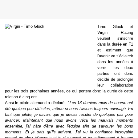
Timo Glock et
Virgin Racing
veulent s'inscrire
dans la durée en F1
et estiment que
l'avenir va s'éclaircir
dans les années à
venir. Les deux
parties ont donc
décidé de prolonger
leur collaboration
pour les trois prochaines années, ce qui portera donc la durée de cette
relation à cinq ans.
Ainsi le pilote allemand a déclaré : "
Les 18 derniers mois de course ont
été quelque peu difficiles, même si nous l'avions toujours envisagé. En
tant que pilote, je savais que je devais reculer de quelques pas pour
avancer. Maintenant que nous avons vécu les mauvais moments
ensemble, j'ai hâte d'être avec l'équipe afin de savourer les bons
moments. Et je sais qu'ils arrivent. J'ai vu la confiance incroyable
venant de chez Marussia et le dur travail et investissement à travers