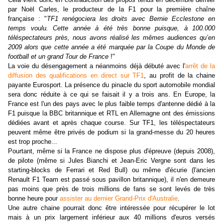
par
Noël Carles
, le producteur de la F1 pour la première chaîne
française : "
TF1 renégociera les droits avec Bernie Ecclestone en
temps voulu.
Cette année à été très bonne puisque, à 100.000
téléspectateurs près, nous avons réalisé les mêmes audiences qu’en
2009 alors que cette année a été marquée par la Coupe du Monde de
football et un grand Tour de France
!"
La voie du désengagement a néanmoins déjà débuté avec l'
arrêt de la
diffusion des qualifications en direct sur TF1
, au profit de la chaine
payante Eurosport. La présence du pinacle du sport automobile mondial
sera donc réduite à ce qui se faisait il y a trois ans. En Europe, la
France est l'un des pays avec le plus faible temps d'antenne dédié à la
F1 puisque la BBC britannique et RTL en Allemagne ont des émissions
dédiées avant et après chaque course. Sur TF1, les téléspectateurs
peuvent même être privés de podium si la grand-messe du 20 heures
est trop proche...
Pourtant, même si la France ne dispose plus d'épreuve (depuis 2008),
de pilote (même si Jules Bianchi et Jean-Eric Vergne sont dans les
starting-blocks de Ferrari et Red Bull) ou même d'écurie (l'ancien
Renault F1 Team est passé sous pavillon britannique), il n'en demeure
pas moins que près de trois millions de fans se sont levés de très
bonne heure pour
assister au dernier Grand-Prix d'Australie
.
Une autre chaine pourrait donc être intéressée pour récupérer le lot
mais à un prix largement inférieur aux 40 millions d'euros versés