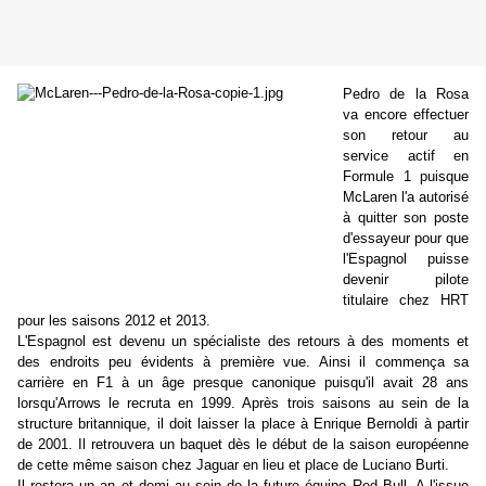
Pedro de la Rosa
va encore effectuer
son retour au
service actif en
Formule 1 puisque
McLaren l'a autorisé
à quitter son poste
d'essayeur pour que
l'Espagnol puisse
devenir pilote
titulaire chez HRT
pour les saisons 2012 et 2013.
L'Espagnol est devenu un spécialiste des retours à des moments et
des endroits peu évidents à première vue. Ainsi il commença sa
carrière en F1 à un âge presque canonique puisqu'il avait 28 ans
lorsqu'Arrows le recruta en 1999. Après trois saisons au sein de la
structure britannique, il doit laisser la place à Enrique Bernoldi à partir
de 2001. Il retrouvera un baquet dès le début de la saison européenne
de cette même saison chez Jaguar en lieu et place de Luciano Burti.
Il restera un an et demi au sein de la future équipe Red Bull. A l'issue