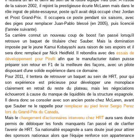
de la saison 2002, il rejoint la prestigieuse écurie McLaren mais dans le
rôle ingrat de pilote-essayeur, poste qu'il avait déjà occupé chez Jordan
et Prost Grand-Prix. Il occupera ce poste pendant six saisons, avec
des piges pour remplacer Juan-Pablo blessé (en 2005), puis licencié
(l'année suivante).
Sa carrière connut un nouveau coup de boost l'an passé lorsqu'il
retrouve un baquet de titulaire chez Sauber. Mais la domination
imposée par le jeune Kamui Kobayashi aura raison de ses espoirs et il
sera donc remplacé par Nick Heidfeld. Il rebondira avec des
essais de
développement pour Pirelli
afin que le manufacturier italien puisse
préparer son retour en F1 de la meilleure des façons, avec un pilote
disposant d'une solide expérience dans ce domaine.
Pour 2011, il tentera de retrouver un baquet au sein de HRT, pour qui
son expérience est précieuse pour développer une monoplace
clairement en retrait du reste du plateau, mais les négociations
échoueront à cause du manque de liquidités de la structure espagnole.
Il devra donc se consoler avec son ancien poste chez McLaren, avant
que Sauber ne le rappelle pour
remplacer au pied lever Sergio Perez
lors du Grand-Prix du Canada
.
Mais le
changement d'actionnaires intervenu chez HRT
aura sans doute
permis de débloquer les fonds manquants l'an passé et de clarifier
l'avenir de HRT. Sa nationalité espagnole a sans doute joué pour attirer
des sponsors nationaux alors que l'équipe renforce son appartenance