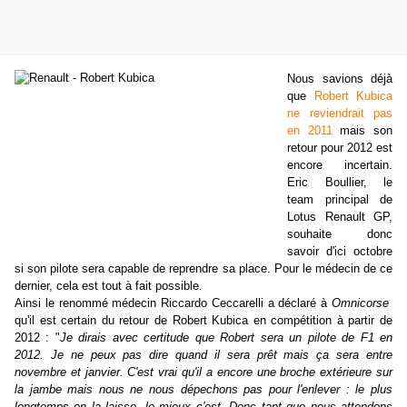
Nous savions déjà
que
Robert Kubica
ne reviendrait pas
en 2011
mais son
retour pour 2012 est
encore incertain.
Eric Boullier, le
team principal de
Lotus Renault GP,
souhaite donc
savoir d'ici octobre
si son pilote sera capable de reprendre sa place. Pour le médecin de ce
dernier, cela est tout à fait possible.
Ainsi le renommé médecin Riccardo Ceccarelli a déclaré à
Omnicorse
qu'il est certain du retour de Robert Kubica en compétition à partir de
2012 : "
Je dirais avec certitude que Robert sera un pilote de F1 en
2012. Je ne peux pas dire quand il sera prêt mais ça sera entre
novembre et janvier. C'est vrai qu'il a encore une broche extérieure sur
la jambe mais nous ne nous dépechons pas pour l'enlever : le plus
longtemps on la laisse, le mieux c'est. Donc tant que nous attendons