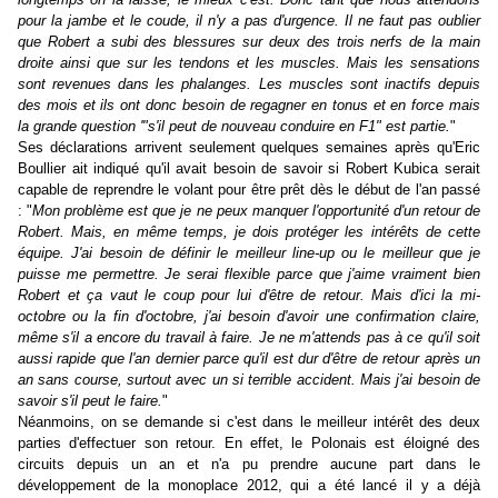
pour la jambe et le coude, il n'y a pas d'urgence. Il ne faut pas oublier
que Robert a subi des blessures sur deux des trois nerfs de la main
droite ainsi que sur les tendons et les muscles. Mais les sensations
sont revenues dans les phalanges. Les muscles sont inactifs depuis
des mois et ils ont donc besoin de regagner en tonus et en force mais
la grande question '"s'il peut de nouveau conduire en F1" est partie.
"
Ses déclarations arrivent seulement quelques semaines après qu'Eric
Boullier ait indiqué qu'il avait besoin de savoir si Robert Kubica serait
capable de reprendre le volant pour être prêt dès le début de l'an passé
: "
Mon problème est que je ne peux manquer l'opportunité d'un retour de
Robert. Mais, en même temps, je dois protéger les intérêts de cette
équipe. J'ai besoin de définir le meilleur line-up ou le meilleur que je
puisse me permettre. Je serai flexible parce que j'aime vraiment bien
Robert et ça vaut le coup pour lui d'être de retour. Mais d'ici la mi-
octobre ou la fin d'octobre, j'ai besoin d'avoir une confirmation claire,
même s'il a encore du travail à faire. Je ne m'attends pas à ce qu'il soit
aussi rapide que l'an dernier parce qu'il est dur d'être de retour après un
an sans course, surtout avec un si terrible accident. Mais j'ai besoin de
savoir s'il peut le faire.
"
Néanmoins, on se demande si c'est dans le meilleur intérêt des deux
parties d'effectuer son retour. En effet, le Polonais est éloigné des
circuits depuis un an et n'a pu prendre aucune part dans le
développement de la monoplace 2012, qui a été lancé il y a déjà