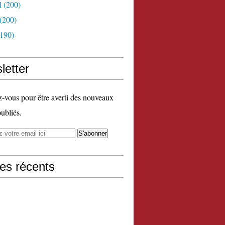
l
(200)
(200)
190)
letter
vous pour être averti des nouveaux
publiés.
les récents