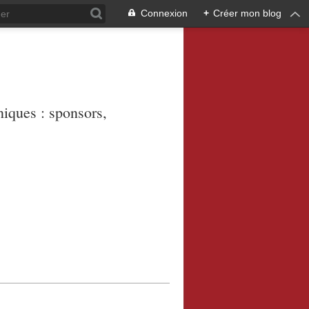
Connexion
+
Créer mon blog
niques : sponsors,