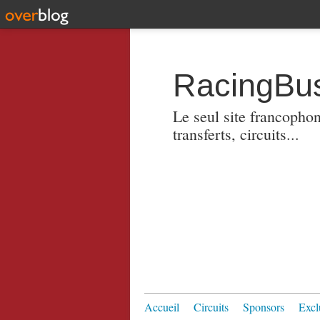
RacingBus
Le seul site francopho
transferts, circuits...
Accueil
Circuits
Sponsors
Excl