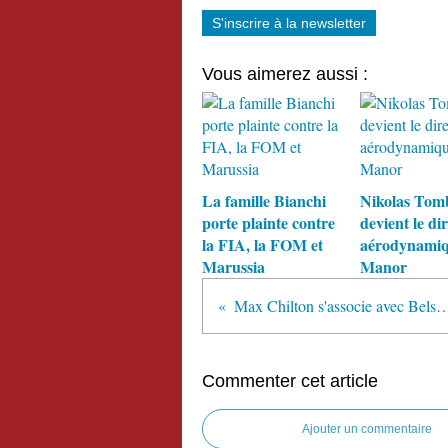
S'inscrire à la newsletter
Vous aimerez aussi :
La famille Bianchi
Nikolas Tom
porte plainte contre
devient le di
la FIA, la FOM et
aérodynamiq
Marussia
Manor
Max Chilton s'associe avec
Commenter cet article
Ajouter un commentaire