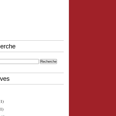
erche
ives
1)
1)