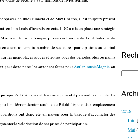
tte totale de l'écurie à 77,7 millions de livres sterling.
onoplaces de Jules Bianchi et de Max Chilton, il est toujours présent
ut, en bon fonds d'investissements, LDC a mis en place une stratégie
 Marussia. Ainsi la banque privée s'est servie de la plate-forme de
 en avant un certain nombre de ses autres participations au capital
Rech
re sur les monoplaces rouges et noires pour des périodes plus ou moins
 on peut donc noter les annonces faites pour
Antler
,
musicMagpie
ou
Arch
re puisque ATG Access est désormais présent à proximité de la tête des
capital en février dernier tandis que Bifold dispose d'un emplacement
2026
s apparitions ont donc été un moyen pour la banque d'accumuler des
Juin
(
gmenter la valorisation de ses prises de participation.
Mai
(