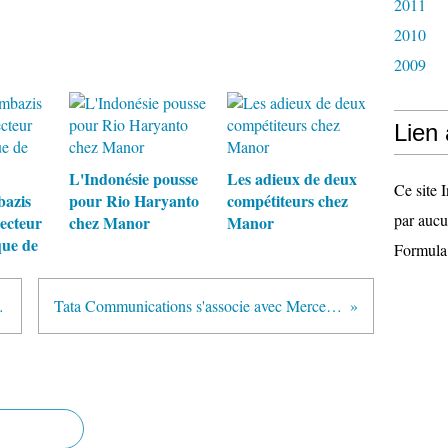
2011
2010
2009
Lien
L'Indonésie pousse
Les adieux de deux
Ce site I
bazis
pour Rio Haryanto
compétiteurs chez
par aucu
recteur
chez Manor
Manor
ue de
Formula
 Belstaff
Tata Communications s'associe avec Mercedes