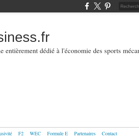
iness.fr
ne entièrement dédié à l'économie des sports méca
usivité
F2
WEC
Formule E
Partenaires
Contact