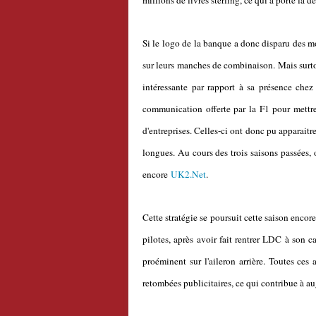
millions de livres sterling, ce qui a porté la de
Si le logo de la banque a donc disparu des m
sur leurs manches de combinaison. Mais surto
intéressante par rapport à sa présence chez
communication offerte par la F1 pour mettre
d'entreprises. Celles-ci ont donc pu apparait
longues. Au cours des trois saisons passées,
encore
UK2.Net
.
Cette stratégie se poursuit cette saison enco
pilotes, après avoir fait rentrer LDC à son 
proéminent sur l'aileron arrière. Toutes ce
retombées publicitaires, ce qui contribue à au