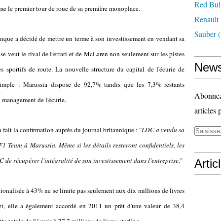
Red Bul
 le premier tour de roue de sa première monoplace.
Renault
Sauber
(
nque a décidé de mettre un terme à son investissement en vendant sa
se veut le rival de Ferrari et de McLaren non seulement sur les pistes
News
 sportifs de route. La nouvelle structure du capital de l'écurie de
simple : Marussia dispose de 92,7% tandis que les 7,3% restants
Abonnez-
u management de l'écurie.
articles 
fait la confirmation auprès du journal britannique : "
LDC a vendu sa
1 Team à Marussia. Même si les détails resteront confidentiels, les
 de récupérer l'intégralité de son investissement dans l'entreprise
."
Artic
ionalisée à 43% ne se limite pas seulement aux dix millions de livres
ffet, elle a également accordé en 2011 un prêt d'une valeur de 38,4