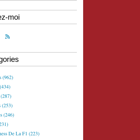
ez-moi
gories
s
(962)
(434)
(287)
s
(253)
s
(246)
231)
ness De La F1
(223)