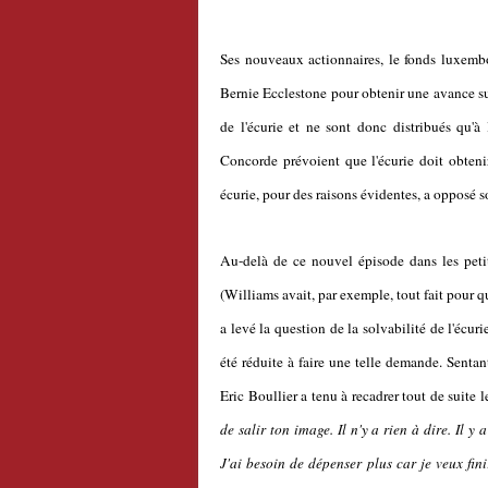
Ses nouveaux actionnaires, le fonds luxembou
Bernie Ecclestone pour obtenir une avance sur l
de l'écurie et ne sont donc distribués qu'à
Concorde prévoient que l'écurie doit obten
écurie, pour des raisons évidentes, a opposé s
Au-delà de ce nouvel épisode dans les peti
(Williams avait, par exemple, tout fait pour 
a levé la question de la solvabilité de l'écur
été réduite à faire une telle demande. Sentant
Eric Boullier a tenu à recadrer tout de suite l
de salir ton image. Il n'y a rien à dire. Il y
J'ai besoin de dépenser plus car je veux f