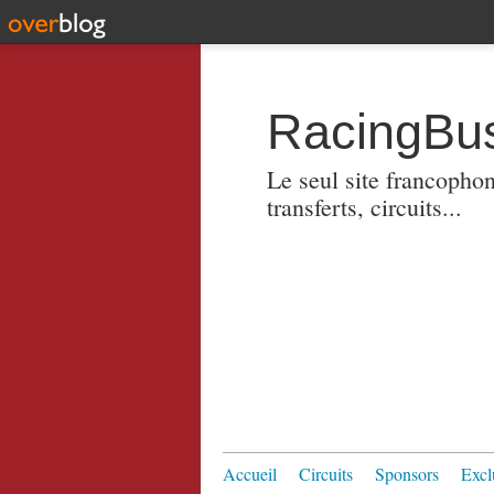
RacingBus
Le seul site francopho
transferts, circuits...
Accueil
Circuits
Sponsors
Excl