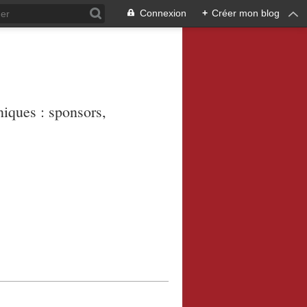
Connexion
+
Créer mon blog
niques : sponsors,