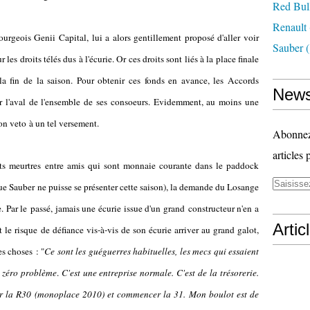
Red Bul
Renault
rgeois Genii Capital, lui a alors gentillement proposé d'aller voir
Sauber
(
es droits télés dus à l'écurie. Or ces droits sont liés à la place finale
 la fin de la saison. Pour obtenir ces fonds en avance, les Accords
News
ir l'aval de l'ensemble de ses consoeurs. Evidemment, au moins une
on veto à un tel versement.
Abonnez-
articles 
ts meurtres entre amis qui sont monnaie courante dans le paddock
que Sauber ne puisse se présenter cette saison), la demande du Losange
ie. Par le passé, jamais une écurie issue d'un grand constructeur n'en a
Artic
 le risque de défiance vis-à-vis de son écurie arriver au grand galot,
es choses : "
Ce sont les guéguerres habituelles, les mecs qui essaient
 a zéro problème
.
C'est une entreprise normale. C'est de la trésorerie.
inir la R30 (monoplace 2010) et commencer la 31. Mon boulot est de