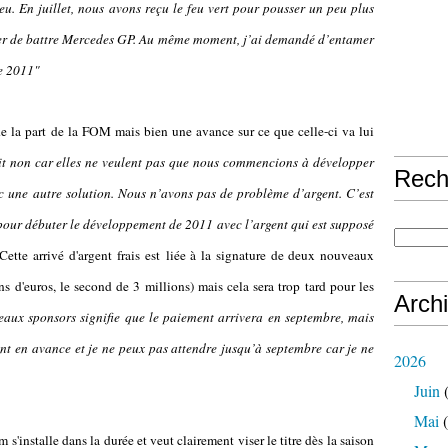
eu. En juillet, nous avons reçu le feu vert pour pousser un peu plus
er de battre Mercedes GP. Au même moment, j’ai demandé d’entamer
de 2011"
 de la part de la FOM mais bien une avance sur ce que celle-ci va lui
dit non car elles ne veulent pas que nous commencions à développer
Rech
c une autre solution. Nous n’avons pas de problème d’argent. C’est
pour débuter le développement de 2011 avec l’argent qui est supposé
Cette arrivé d'argent frais est liée à la signature de deux nouveaux
s d'euros, le second de 3 millions) mais cela sera trop tard pour les
Arch
eaux sponsors signifie que le paiement arrivera en septembre, mais
ent en avance et je ne peux pas attendre jusqu’à septembre car je ne
2026
Juin
(
Mai
(
s'installe dans la durée et veut clairement viser le titre dès la saison