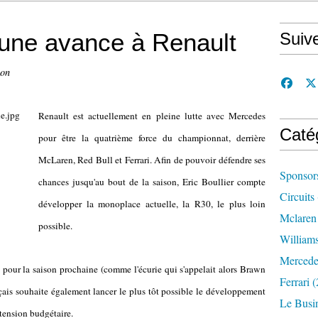
une avance à Renault
Suiv
con
Renault est actuellement en pleine lutte avec Mercedes
Caté
pour être la quatrième force du championnat, derrière
McLaren, Red Bull et Ferrari. Afin de pouvoir défendre ses
Sponsor
chances jusqu'au bout de la saison, Eric Boullier compte
Circuits
développer la monoplace actuelle, la R30, le plus loin
Mclaren
possible.
William
Mercede
pour la saison prochaine (comme l'écurie qui s'appelait alors Brawn
Ferrari
(
ançais souhaite également lancer le plus tôt possible le développement
Le Busi
xtension budgétaire.