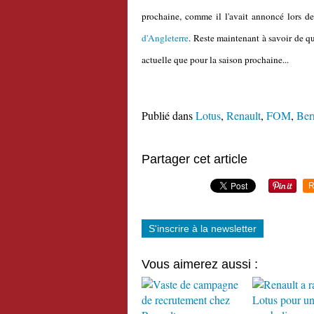
prochaine, comme il l'avait annoncé lors d
d'Angleterre
. Reste maintenant à savoir de qu
actuelle que pour la saison prochaine...
Publié dans
Lotus
,
Renault
,
FOM
,
Ber
Partager cet article
R
S'inscrire à la newsletter
Vous aimerez aussi :