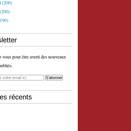
l
(200)
(200)
190)
letter
vous pour être averti des nouveaux
publiés.
les récents