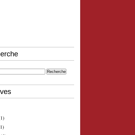
erche
ives
1)
1)