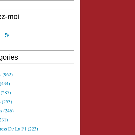
ez-moi
gories
s
(962)
(434)
(287)
s
(253)
s
(246)
231)
ness De La F1
(223)