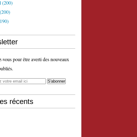
l
(200)
(200)
190)
letter
vous pour être averti des nouveaux
publiés.
les récents