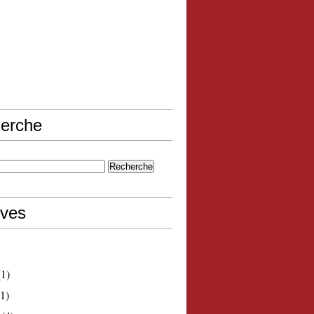
erche
ives
1)
1)