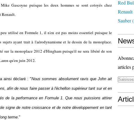
Red Bul
e, Mike Gascoyne puisque les deux hommes se sont cotoyés chez
Renault
t Renault.
Sauber
(
t peu utilisé en Formule 1, il n'en est pas moins essentiel puisque le
News
 sujets ayant trait à l'aérodynamisme et le dessin de la monoplace.
ité sur la monoplace 2012 d'Hingham puisqu'il ne sera libéré de son
Abonnez-
Laren qu'en juin 2012.
articles 
ainsi déclaré : "
Nous sommes absolument ravis que John ait
s, afin de nous faire passer à l'échellon supérieur tant sur et en
Artic
clés de la performance en Formule 1. Que nous puissions attirer
able signe de notre croissance et de notre développement en tant
 long terme
."