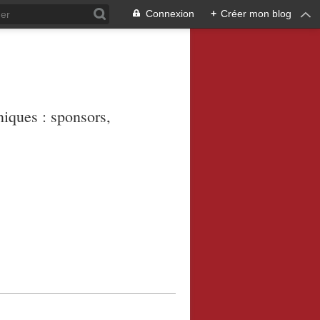
Connexion
+
Créer mon blog
niques : sponsors,