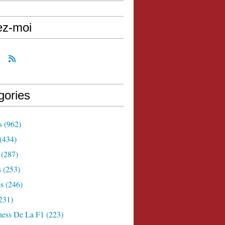
ez-moi
gories
s
(962)
(434)
(287)
s
(253)
s
(246)
231)
ness De La F1
(223)