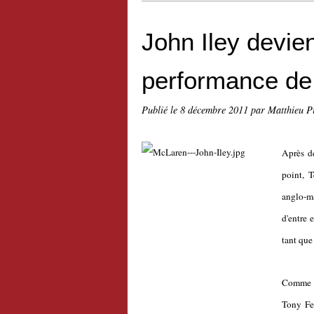
John Iley devien
performance de
Publié le
8 décembre 2011
par Matthieu P
Après d
point, 
anglo-ma
d'entre 
tant que
Comme c'
Tony Fe