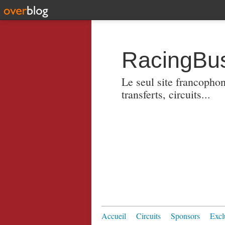
RacingBus
Le seul site francopho
transferts, circuits...
Accueil
Circuits
Sponsors
Excl