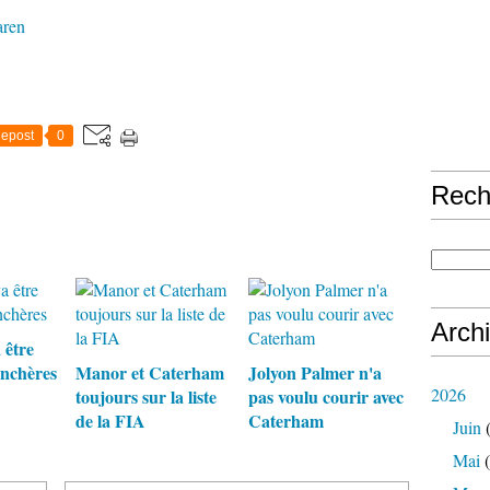
ren
epost
0
Rech
Arch
 être
nchères
Manor et Caterham
Jolyon Palmer n'a
2026
toujours sur la liste
pas voulu courir avec
de la FIA
Caterham
Juin
(
Mai
(