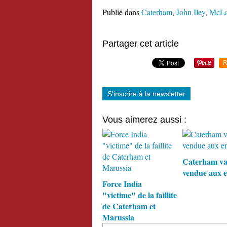
Publié dans
Caterham
,
John Iley
,
McLa
Partager cet article
R
S'inscrire à la newsletter
Vous aimerez aussi :
Caterham va
vendue aux e
Force India
"victime" de la faillite
de Caterham et
Marussia