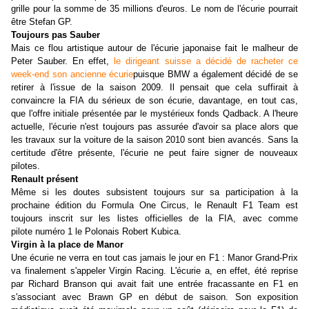
grille pour la somme de 35 millions d'euros. Le nom de l'écurie pourrait
être Stefan GP.
Toujours pas Sauber
Mais ce flou artistique autour de l'écurie japonaise fait le malheur de
Peter Sauber. En effet,
le dirigeant suisse a décidé de racheter ce
week-end son ancienne écurie
puisque BMW a également décidé de se
retirer à l'issue de la saison 2009. Il pensait que cela suffirait à
convaincre la FIA du sérieux de son écurie, davantage, en tout cas,
que l'offre initiale présentée par le mystérieux fonds Qadback. A l'heure
actuelle, l'écurie n'est toujours pas assurée d'avoir sa place alors que
les travaux sur la voiture de la saison 2010 sont bien avancés. Sans la
certitude d'être présente, l'écurie ne peut faire signer de nouveaux
pilotes.
Renault présent
Même si les doutes subsistent toujours sur sa participation à la
prochaine édition du Formula One Circus, le Renault F1 Team est
toujours inscrit sur les listes officielles de la FIA, avec comme
pilote numéro 1 le Polonais Robert Kubica.
Virgin à la place de Manor
Une écurie ne verra en tout cas jamais le jour en F1 : Manor Grand-Prix
va finalement s'appeler Virgin Racing. L'écurie a, en effet, été reprise
par Richard Branson qui avait fait une entrée fracassante en F1 en
s'associant avec Brawn GP en début de saison. Son exposition