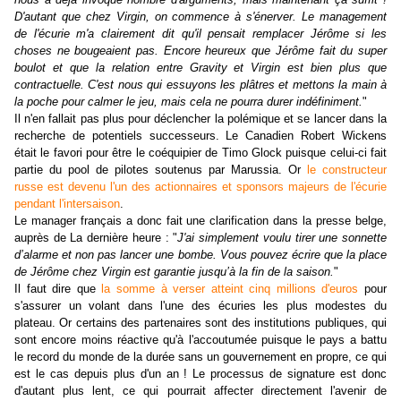
D'autant que chez Virgin, on commence à s'énerver. Le management
de l'écurie m'a clairement dit qu'il pensait remplacer Jérôme si les
choses ne bougeaient pas. Encore heureux que Jérôme fait du super
boulot et que la relation entre Gravity et Virgin est bien plus que
contractuelle. C'est nous qui essuyons les plâtres et mettons la main à
la poche pour calmer le jeu, mais cela ne pourra durer indéfiniment.
"
Il n'en fallait pas plus pour déclencher la polémique et se lancer dans la
recherche de potentiels successeurs. Le Canadien Robert Wickens
était le favori pour être le coéquipier de Timo Glock puisque celui-ci fait
partie du pool de pilotes soutenus par Marussia. Or
le constructeur
russe est devenu l'un des actionnaires et sponsors majeurs de l'écurie
pendant l'intersaison
.
Le manager français a donc fait une clarification dans la presse belge,
auprès de La dernière heure : "
J'ai simplement voulu tirer une sonnette
d’alarme et non pas lancer une bombe. Vous pouvez écrire que la place
de Jérôme chez Virgin est garantie jusqu’à la fin de la saison.
"
Il faut dire que
la somme à verser atteint cinq millions d'euros
pour
s'assurer un volant dans l'une des écuries les plus modestes du
plateau. Or certains des partenaires sont des institutions publiques, qui
sont encore moins réactive qu'à l'accoutumée puisque le pays a battu
le record du monde de la durée sans un gouvernement en propre, ce qui
est le cas depuis plus d'un an ! Le processus de signature est donc
d'autant plus lent, ce qui pourrait affecter directement l'avenir de