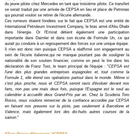
du jeune pilote chez Mercedes en tant que troisième pilote. Ce transfert
se serait traduit par une arrivée de CEPSA en lieu et place de Petronas
qui pourrait vouloir se retirer de l'écurie allemande.
Ces rumeurs étaient fondées sur le fait que CEPSA est une entité de
International Petroleum Investment Company, le bras armé d'Abu Dhabi
dans l'énergie. Or l'Emirat détient également une participation
importante dans Daimler et dans son écurie de Formule Un, ce qui
aurait pu conduire à un regroupement des forces sur une unique équipe.
Il n'en est donc rien puisque CEPSA a réaffirmé son engagement au
sein de l'écurie italienne,qui ne manque pourtant pas de souligner la
nationalité de son soutien financier, comme on peut le lire dans les
déclaration de Franz Tost, le team principal de l'équipe : "
CEPSA est
l'une des plus grandes entreprises espagnoles et, tout comme la
Formule 1, elle étend ses opérations partout dans le monde. Même si
c'est plus proche, nous et CEPSA seront ravis d'évoluer devant nos
fans, non pas une mais deux fois, puisque l'Espagne est le seul au
calendrier à accueillir deux Grand-Prix par an. Chez la Scuderia Toro
Rosso, nous voulons remercier de la confiance accordée par CEPSA
en faisant nos preuves sur la piste, pas seulement à Barcelone et
Valence, mais également lors des dix-huits autres courses de la
saison
."
#Toro Rosso
#Sponsors
#CEPSA