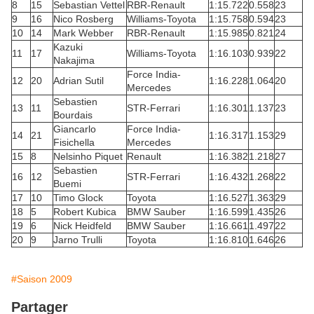
8
15
Sebastian Vettel
RBR-Renault
1:15.722
0.558
23
9
16
Nico Rosberg
Williams-Toyota
1:15.758
0.594
23
10
14
Mark Webber
RBR-Renault
1:15.985
0.821
24
Kazuki
11
17
Williams-Toyota
1:16.103
0.939
22
Nakajima
Force India-
12
20
Adrian Sutil
1:16.228
1.064
20
Mercedes
Sebastien
13
11
STR-Ferrari
1:16.301
1.137
23
Bourdais
Giancarlo
Force India-
14
21
1:16.317
1.153
29
Fisichella
Mercedes
15
8
Nelsinho Piquet
Renault
1:16.382
1.218
27
Sebastien
16
12
STR-Ferrari
1:16.432
1.268
22
Buemi
17
10
Timo Glock
Toyota
1:16.527
1.363
29
18
5
Robert Kubica
BMW Sauber
1:16.599
1.435
26
19
6
Nick Heidfeld
BMW Sauber
1:16.661
1.497
22
20
9
Jarno Trulli
Toyota
1:16.810
1.646
26
#Saison 2009
Partager