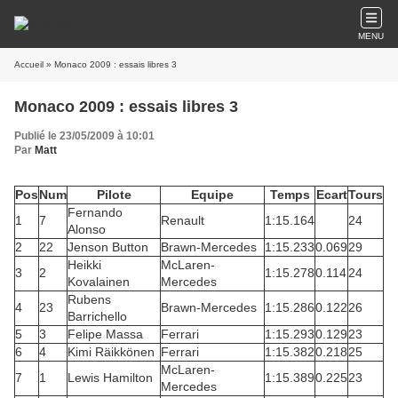
MENU
Accueil
» Monaco 2009 : essais libres 3
Monaco 2009 : essais libres 3
Publié le 23/05/2009 à 10:01
Par
Matt
Pos
Num
Pilote
Equipe
Temps
Ecart
Tours
Fernando
1
7
Renault
1:15.164
24
Alonso
2
22
Jenson Button
Brawn-Mercedes
1:15.233
0.069
29
Heikki
McLaren-
3
2
1:15.278
0.114
24
Kovalainen
Mercedes
Rubens
4
23
Brawn-Mercedes
1:15.286
0.122
26
Barrichello
5
3
Felipe Massa
Ferrari
1:15.293
0.129
23
6
4
Kimi Räikkönen
Ferrari
1:15.382
0.218
25
McLaren-
7
1
Lewis Hamilton
1:15.389
0.225
23
Mercedes