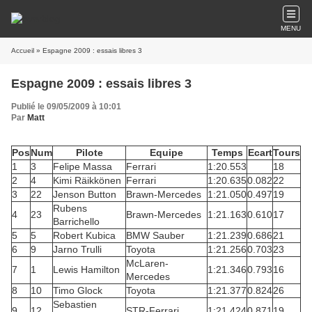
MENU
Accueil
» Espagne 2009 : essais libres 3
Espagne 2009 : essais libres 3
Publié le 09/05/2009 à 10:01
Par
Matt
Pos
Num
Pilote
Equipe
Temps
Ecart
Tours
1
3
Felipe Massa
Ferrari
1:20.553
18
2
4
Kimi Räikkönen
Ferrari
1:20.635
0.082
22
3
22
Jenson Button
Brawn-Mercedes
1:21.050
0.497
19
Rubens
4
23
Brawn-Mercedes
1:21.163
0.610
17
Barrichello
5
5
Robert Kubica
BMW Sauber
1:21.239
0.686
21
6
9
Jarno Trulli
Toyota
1:21.256
0.703
23
McLaren-
7
1
Lewis Hamilton
1:21.346
0.793
16
Mercedes
8
10
Timo Glock
Toyota
1:21.377
0.824
26
Sebastien
9
12
STR-Ferrari
1:21.424
0.871
19