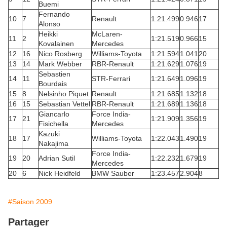
Buemi
Fernando
10
7
Renault
1:21.499
0.946
17
Alonso
Heikki
McLaren-
11
2
1:21.519
0.966
15
Kovalainen
Mercedes
12
16
Nico Rosberg
Williams-Toyota
1:21.594
1.041
20
13
14
Mark Webber
RBR-Renault
1:21.629
1.076
19
Sebastien
14
11
STR-Ferrari
1:21.649
1.096
19
Bourdais
15
8
Nelsinho Piquet
Renault
1:21.685
1.132
18
16
15
Sebastian Vettel
RBR-Renault
1:21.689
1.136
18
Giancarlo
Force India-
17
21
1:21.909
1.356
19
Fisichella
Mercedes
Kazuki
18
17
Williams-Toyota
1:22.043
1.490
19
Nakajima
Force India-
19
20
Adrian Sutil
1:22.232
1.679
19
Mercedes
20
6
Nick Heidfeld
BMW Sauber
1:23.457
2.904
8
#Saison 2009
Partager