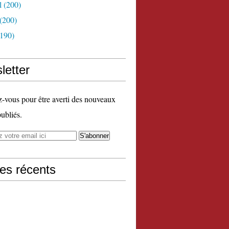
l
(200)
(200)
190)
letter
vous pour être averti des nouveaux
publiés.
les récents