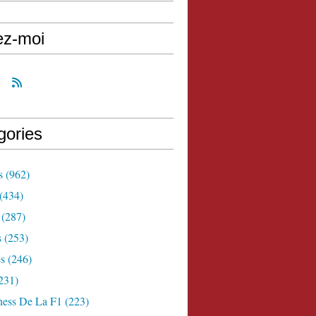
ez-moi
gories
s
(962)
(434)
(287)
s
(253)
s
(246)
231)
ness De La F1
(223)