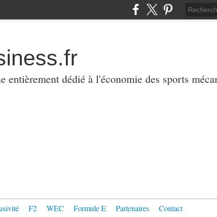
iness.fr
ne entièrement dédié à l'économie des sports méca
usivité
F2
WEC
Formule E
Partenaires
Contact