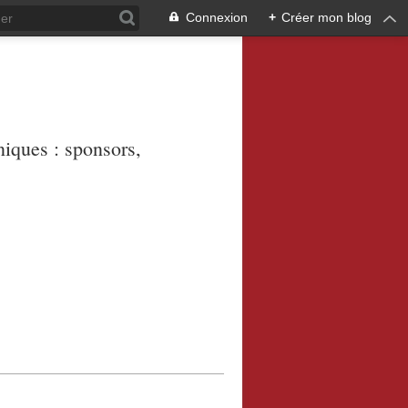
Connexion
+
Créer mon blog
niques : sponsors,