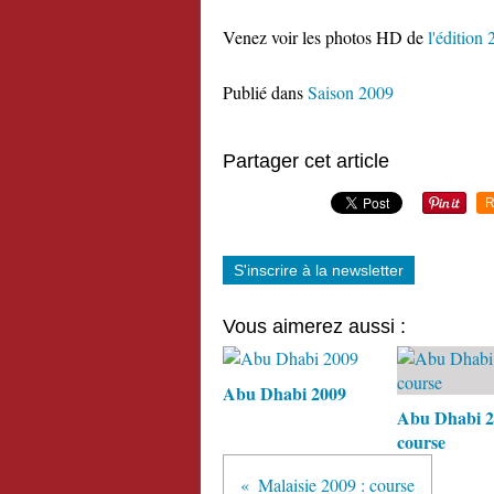
Venez voir les photos HD de
l'édition
Publié dans
Saison 2009
Partager cet article
R
S'inscrire à la newsletter
Vous aimerez aussi :
Abu Dhabi 2009
Abu Dhabi 2
course
Malaisie 2009 : course