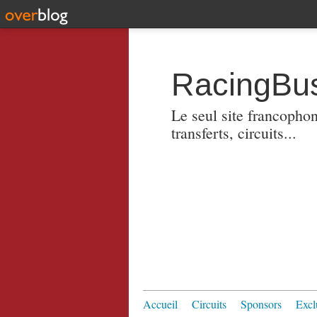
RacingBus
Le seul site francopho
transferts, circuits...
Accueil
Circuits
Sponsors
Excl