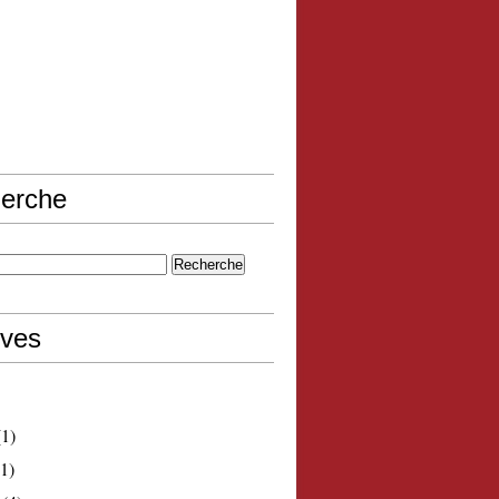
erche
ives
1)
1)