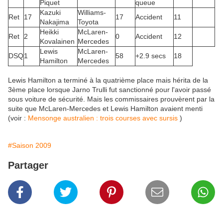
Piquet
queue
Kazuki
Williams-
Ret
17
17
Accident
11
Nakajima
Toyota
Heikki
McLaren-
Ret
2
0
Accident
12
Kovalainen
Mercedes
Lewis
McLaren-
DSQ
1
58
+2.9 secs
18
Hamilton
Mercedes
Lewis Hamilton a terminé à la quatrième place mais hérita de la
3ème place lorsque Jarno Trulli fut sanctionné pour l'avoir passé
sous voiture de sécurité. Mais les commissaires prouvèrent par la
suite que McLaren-Mercedes et Lewis Hamilton avaient menti
(voir :
Mensonge australien : trois courses avec sursis
)
#Saison 2009
Partager