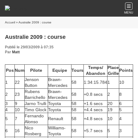
MENU
Accueil
» Australie 2009 : course
Australie 2009 : course
Publié le 29/03/2009 à 07:35
Par
Matt
Temps/
Place
Pos
Num
Pilote
Equipe
Tours
Points
Abandon
Grille
Jenson
Brawn-
1
22
58
1:34:15.784
1
10
Button
Mercedes
Rubens
Brawn-
2
23
58
+0.8 secs
2
8
Barrichello
Mercedes
3
9
Jarno Trulli
Toyota
58
+1.6 secs
20
6
4
10
Timo Glock
Toyota
58
+4.4 secs
19
5
Fernando
5
7
Renault
58
+4.8 secs
10
4
Alonso
Nico
Williams-
6
16
58
+5.7 secs
5
3
Rosberg
Toyota