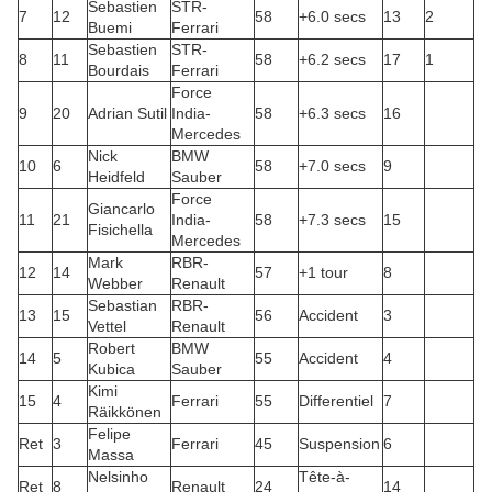
Sebastien
STR-
7
12
58
+6.0 secs
13
2
Buemi
Ferrari
Sebastien
STR-
8
11
58
+6.2 secs
17
1
Bourdais
Ferrari
Force
9
20
Adrian Sutil
India-
58
+6.3 secs
16
Mercedes
Nick
BMW
10
6
58
+7.0 secs
9
Heidfeld
Sauber
Force
Giancarlo
11
21
India-
58
+7.3 secs
15
Fisichella
Mercedes
Mark
RBR-
12
14
57
+1 tour
8
Webber
Renault
Sebastian
RBR-
13
15
56
Accident
3
Vettel
Renault
Robert
BMW
14
5
55
Accident
4
Kubica
Sauber
Kimi
15
4
Ferrari
55
Differentiel
7
Räikkönen
Felipe
Ret
3
Ferrari
45
Suspension
6
Massa
Nelsinho
Tête-à-
Ret
8
Renault
24
14