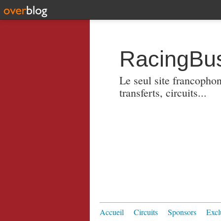
RacingBus
Le seul site francopho
transferts, circuits...
Accueil
Circuits
Sponsors
Excl