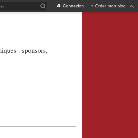
Connexion
+
Créer mon blog
niques : sponsors,