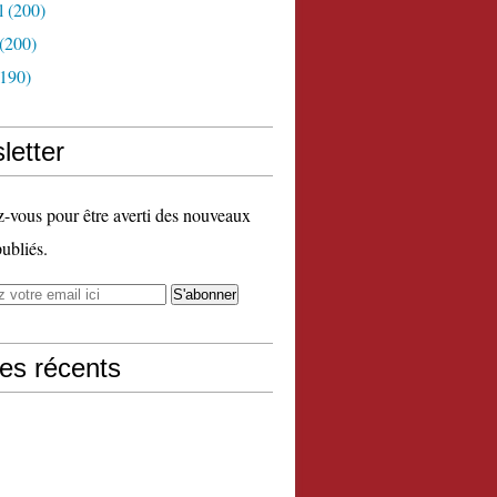
l
(200)
(200)
190)
letter
vous pour être averti des nouveaux
publiés.
les récents