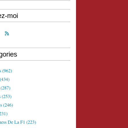
ez-moi
gories
s
(962)
(434)
(287)
s
(253)
s
(246)
231)
ness De La F1
(223)