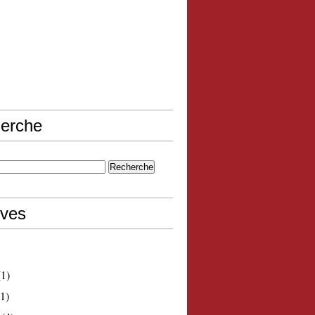
erche
ives
1)
1)