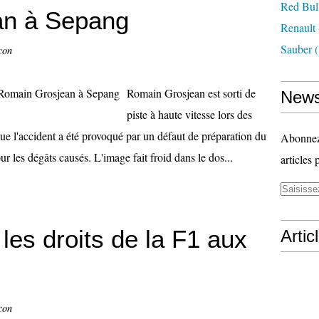
Red Bul
an à Sepang
Renault
Sauber
(
con
Romain Grosjean est sorti de
News
piste à haute vitesse lors des
que l'accident a été provoqué par un défaut de préparation du
Abonnez-
r les dégâts causés. L'image fait froid dans le dos...
articles 
es droits de la F1 aux
Artic
con