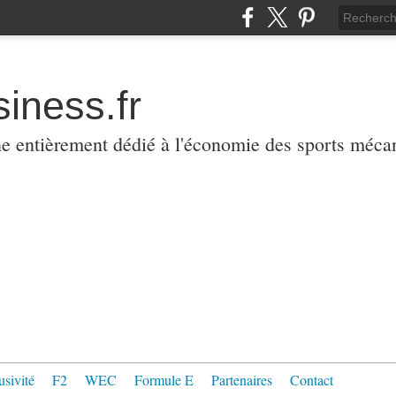
iness.fr
ne entièrement dédié à l'économie des sports méca
usivité
F2
WEC
Formule E
Partenaires
Contact