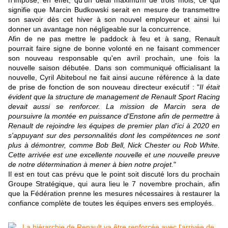
n'impose, en effet, qu'un délai maximum de trois mois, ce qui
signifie que
Marcin Budkowski serait en mesure de transmettre
son savoir dès cet hiver à son nouvel employeur et ainsi lui
donner un avantage non négligeable sur la concurrence.
Afin de ne pas mettre le paddock à feu et à sang, Renault
pourrait faire signe de bonne volonté en ne faisant commencer
son nouveau responsable qu'en avril prochain, une fois la
nouvelle saison débutée. Dans son communiqué officialisant la
nouvelle, Cyril Abiteboul ne fait ainsi aucune référence à la date
de prise de fonction de son nouveau directeur exécutif : "
Il était
évident que la structure de management de Renault Sport Racing
devait aussi se renforcer. La mission de Marcin sera de
poursuivre la montée en puissance d'Enstone afin de permettre à
Renault de rejoindre les équipes de premier plan d'ici à 2020 en
s'appuyant sur des personnalités dont les compétences ne sont
plus à démontrer, comme Bob Bell, Nick Chester ou Rob White.
Cette arrivée est une excellente nouvelle et une nouvelle preuve
de notre détermination à mener à bien notre projet.
"
Il est en tout cas prévu que le point soit discuté lors du prochain
Groupe Stratégique, qui aura lieu le 7 novembre prochain, afin
que la Fédération prenne les mesures nécessaires à restaurer la
confiance complète de toutes les équipes envers ses employés.