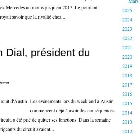
Mars
r chez Mercedes au moins jusqu'en 2017. Le pourtant
2025
yait savoir que la rivalité chez...
2024
2023
2022
2021
 Dial, président du
2020
2019
2018
iccon
2017
2016
Les événements lors du week-end à Austin
2015
commencent déjà à avoir des conséquences
2014
ircuit, a été prié de quitter ses fonctions. Dans la semaine
2013
rigeants du circuit avaient...
2012