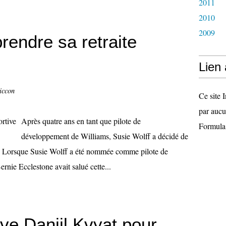
2011
2010
2009
rendre sa retraite
Lien
iccon
Ce site I
par aucu
Après quatre ans en tant que pilote de
Formula
développement de Williams, Susie Wolff a décidé de
son. Lorsque Susie Wolff a été nommée comme pilote de
nie Ecclestone avait salué cette...
ve Daniil Kvyat pour