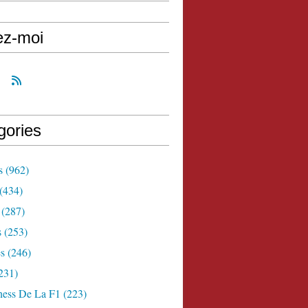
ez-moi
gories
s
(962)
(434)
(287)
s
(253)
s
(246)
231)
ness De La F1
(223)