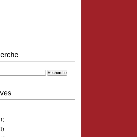
erche
ives
1)
1)