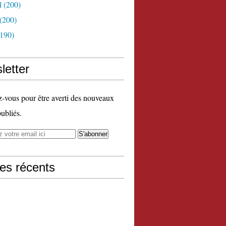
l
(200)
(200)
190)
letter
vous pour être averti des nouveaux
publiés.
les récents