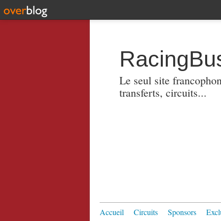
RacingBus
Le seul site francopho
transferts, circuits...
Accueil
Circuits
Sponsors
Excl