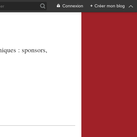
Connexion
+
Créer mon blog
niques : sponsors,