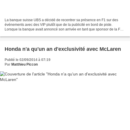
La banque suisse UBS a décidé de recentrer sa présence en F1 sur des
événements avec des VIP plutôt que de la publicité en bord de piste.
Lorsque la banque avait annoncé son arrivée en tant que sponsor de la F1
en août 2010, cela avait été perçu comme...
Honda n'a qu'un an d'exclusivité avec McLaren
Publié le 02/09/2014 à 07:19
Par
Matthieu Piccon