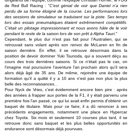
dirigeants de l'équipe, comme l'explique Christian Horner, le PDG
de Red Bull Racing : "
C'est génial de voir que Daniel n'a rien
perdu de sa forme éloigné de la course. Les performances lors
des sessions de simulateur se traduisent sur la piste. Ses temps
lors des essais pneumatiques étaient extrêmement compétitifs.
C'était un pilotage impressionnant et nous avons hâte de le voir
pendant le reste de la saison lors de son prêt à Alpha Tauri.
"
Cependant, le plus dur n'est pas fait pour l'Australien, qui se
retrouvait sans volant après son renvoi de McLaren en fin de
saison dernière. En effet, il se retrouve désormais dans la
position de devoir dominer Yuki Tsunoda, qui a souvent déçu au
cours des trois dernières saisons. Si ce n'était pas le cas, on
l'imagine mal poursuivre l'aventure l'an prochain alors qu'il sera
alors déjà âgé de 35 ans. De même, rejoindre une équipe de
formation qu'il a quitté il y a 10 ans n'est pas non plus la plus
belle des reconnaissances...
Pour Nyck de Vries, c'est évidemment encore bien pire : après
des années à frapper aux portes de la F1, il y était parvenu une
première fois l'an passé, ce qui lui avait enfin permis d'obtenir un
baquet de titulaire. Mais pour ce faire, il a dû renoncer à ses
précédents engagements, notamment une place en Hypercar
chez Toyota. Six mois et seulement 10 courses plus tard, il se
retrouve donc sans baquet et les plus belles opportunités en
endurance sont désormais déjà pourvues.