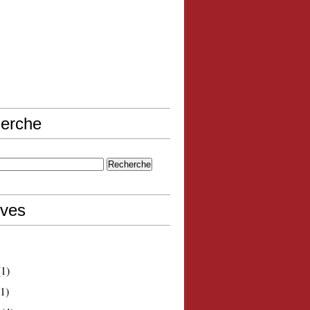
erche
ives
1)
1)