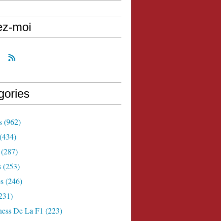
ez-moi
gories
s
(962)
(434)
(287)
s
(253)
s
(246)
231)
ness De La F1
(223)