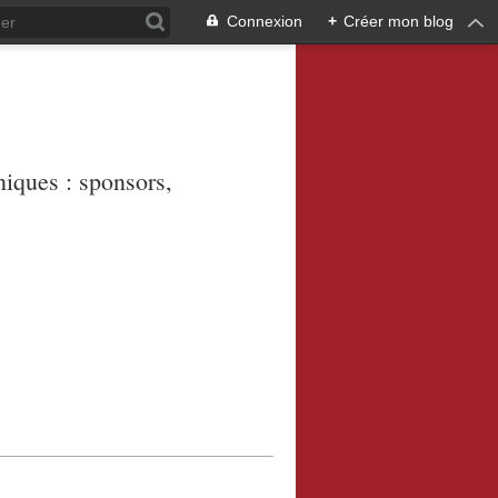
Connexion
+
Créer mon blog
niques : sponsors,