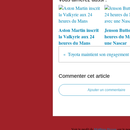
Aston Martin inscrit
Jenson Butto
la Valkyrie aux 24
heures du M
heures du Mans
une Nascar
Commenter cet article
Ajouter un commentaire
Voir le profil de
Matthieu Piccon
sur le po