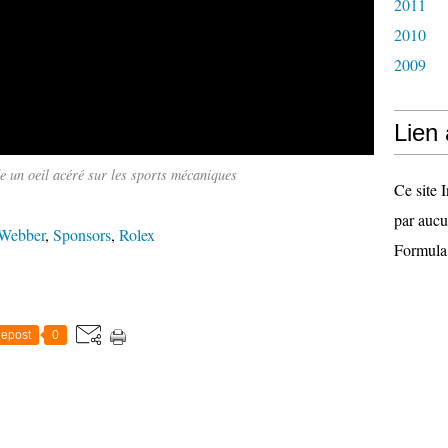
2011
2010
2009
Lien
 un oeil acéré sur les sports mécaniques
Ce site I
par aucu
Webber
,
Sponsors
,
Rolex
Formula
epost
0