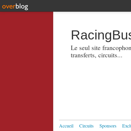
RacingBus
Le seul site francopho
transferts, circuits...
Accueil
Circuits
Sponsors
Excl