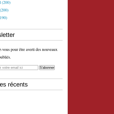
l
(200)
(200)
190)
letter
vous pour être averti des nouveaux
publiés.
les récents