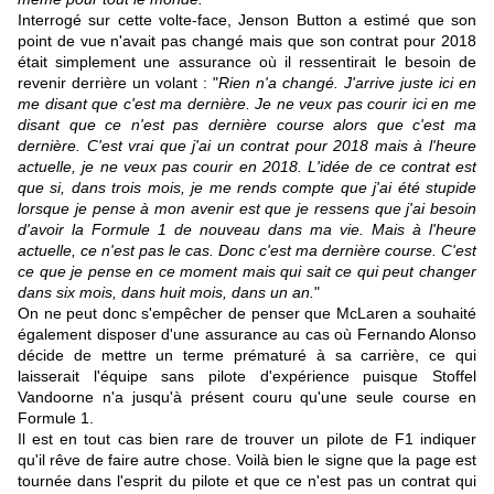
Interrogé sur cette volte-face, Jenson Button a estimé que son
point de vue n'avait pas changé mais que son contrat pour 2018
était simplement une assurance où il ressentirait le besoin de
revenir derrière un volant : "
Rien n'a changé. J'arrive juste ici en
me disant que c'est ma dernière. Je ne veux pas courir ici en me
disant que ce n'est pas dernière course alors que c'est ma
dernière. C'est vrai que j'ai un contrat pour 2018 mais à l'heure
actuelle, je ne veux pas courir en 2018. L'idée de ce contrat est
que si, dans trois mois, je me rends compte que j'ai été stupide
lorsque je pense à mon avenir est que je ressens que j'ai besoin
d'avoir la Formule 1 de nouveau dans ma vie. Mais à l'heure
actuelle, ce n'est pas le cas. Donc c'est ma dernière course. C'est
ce que je pense en ce moment mais qui sait ce qui peut changer
dans six mois, dans huit mois, dans un an.
"
On ne peut donc s'empêcher de penser que McLaren a souhaité
également disposer d'une assurance au cas où Fernando Alonso
décide de mettre un terme prématuré à sa carrière, ce qui
laisserait l'équipe sans pilote d'expérience puisque Stoffel
Vandoorne n'a jusqu'à présent couru qu'une seule course en
Formule 1.
Il est en tout cas bien rare de trouver un pilote de F1 indiquer
qu'il rêve de faire autre chose. Voilà bien le signe que la page est
tournée dans l'esprit du pilote et que ce n'est pas un contrat qui