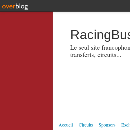
RacingBus
Le seul site francopho
transferts, circuits...
Accueil
Circuits
Sponsors
Excl