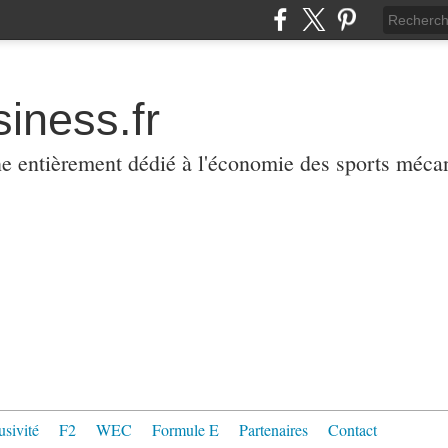
iness.fr
ne entièrement dédié à l'économie des sports méca
usivité
F2
WEC
Formule E
Partenaires
Contact