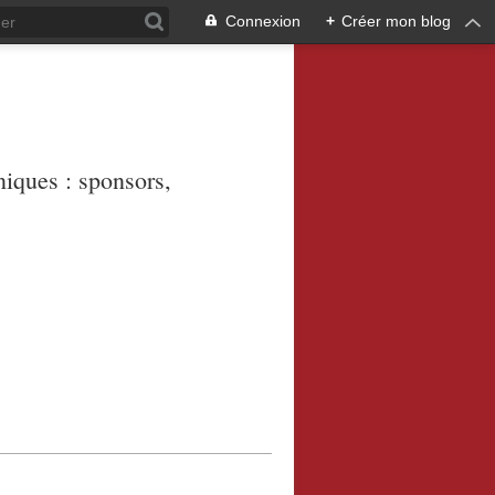
Connexion
+
Créer mon blog
niques : sponsors,