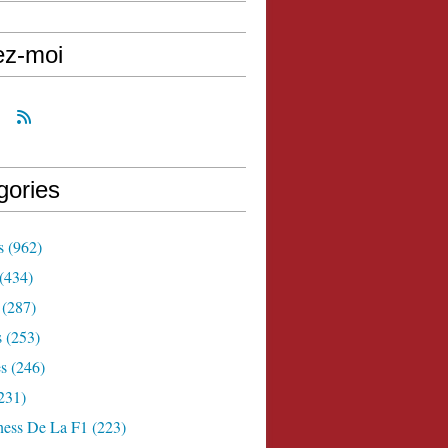
ez-moi
gories
s
(962)
(434)
(287)
s
(253)
s
(246)
231)
ness De La F1
(223)