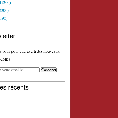
l
(200)
(200)
190)
letter
vous pour être averti des nouveaux
publiés.
les récents