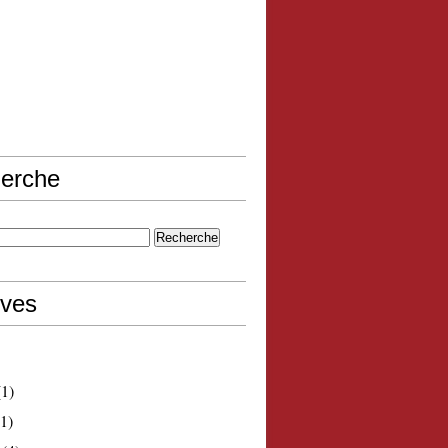
erche
ives
1)
1)