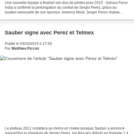
Une nouvelle équipe a finalisé son duo de pilotes pour 2015 : Sahara Force
India a confirmé la prolongation du contrat de Sergio Perez, grâce au
soutien renouvelé de son sponsor, America Movil. Sergio Perez réalise
actuellement une belle saison puisqu'il...
Sauber signe avec Perez et Telmex
Publié le 04/10/2010 à 17:50
Par
Matthieu Piccon
Le plateau 2011 comptera au moins un rookie puisque Sauber a annoncé
aujourd'hui la signature de Sergio Perez, qui fera ses débuts en Formule 1 à