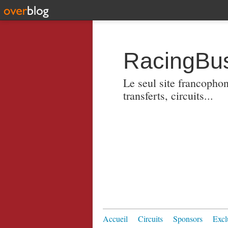
RacingBus
Le seul site francopho
transferts, circuits...
Accueil
Circuits
Sponsors
Excl