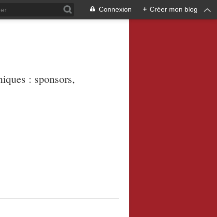
Connexion
+
Créer mon blog
niques : sponsors,