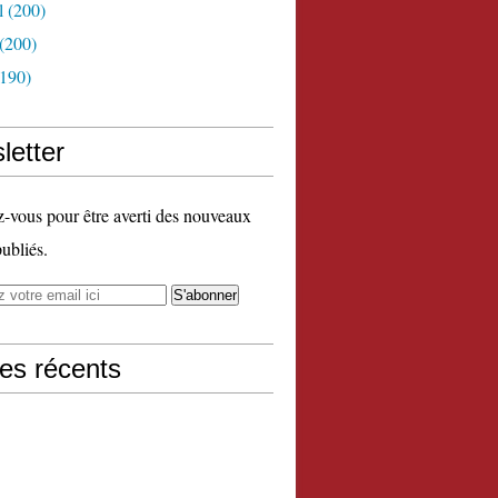
l
(200)
(200)
190)
letter
vous pour être averti des nouveaux
publiés.
les récents