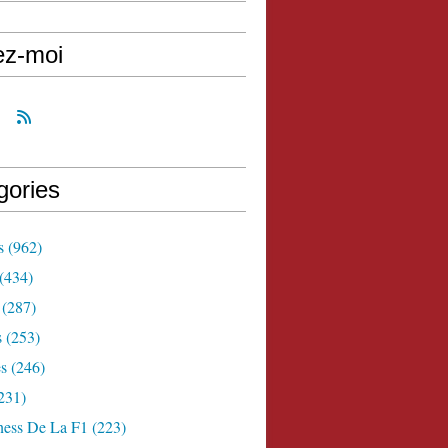
ez-moi
gories
s
(962)
(434)
(287)
s
(253)
s
(246)
231)
ness De La F1
(223)