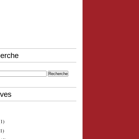
erche
ives
1)
1)