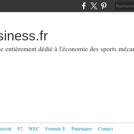
iness.fr
ne entièrement dédié à l'économie des sports méca
usivité
F2
WEC
Formule E
Partenaires
Contact