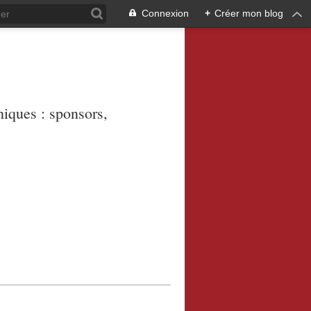
Connexion
+
Créer mon blog
niques : sponsors,