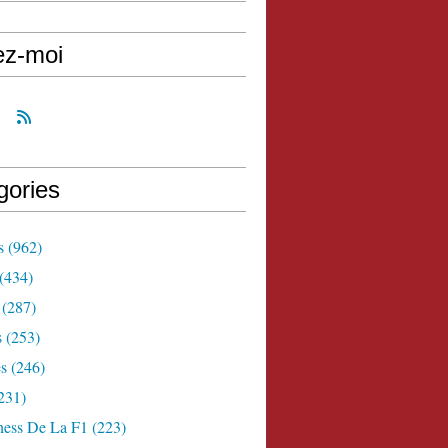
ez-moi
gories
s
(962)
(434)
(287)
s
(253)
s
(246)
231)
ness De La F1
(223)