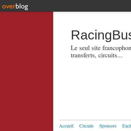
RacingBus
Le seul site francopho
transferts, circuits...
Accueil
Circuits
Sponsors
Excl