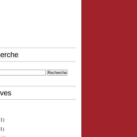
erche
ives
1)
1)