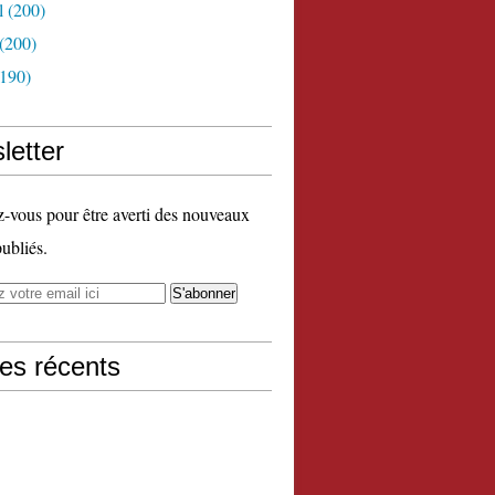
l
(200)
(200)
190)
letter
vous pour être averti des nouveaux
publiés.
les récents