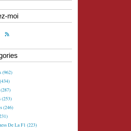
ez-moi
gories
s
(962)
(434)
(287)
s
(253)
s
(246)
231)
ness De La F1
(223)