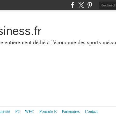
iness.fr
ne entièrement dédié à l'économie des sports méca
usivité
F2
WEC
Formule E
Partenaires
Contact