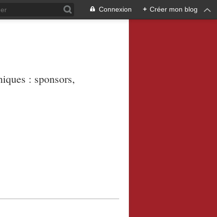
Connexion
+
Créer mon blog
niques : sponsors,