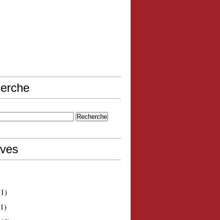
erche
ives
1)
1)