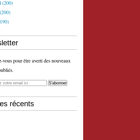
l
(200)
(200)
190)
letter
vous pour être averti des nouveaux
publiés.
les récents