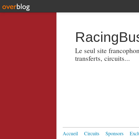
RacingBus
Le seul site francopho
transferts, circuits...
Accueil
Circuits
Sponsors
Excl