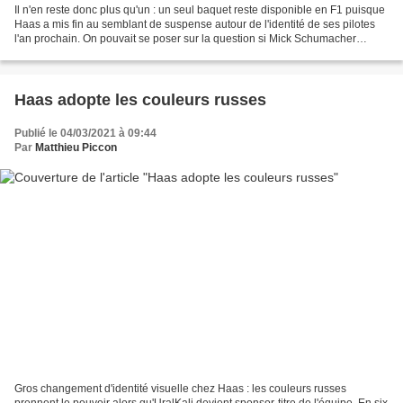
Il n'en reste donc plus qu'un : un seul baquet reste disponible en F1 puisque
Haas a mis fin au semblant de suspense autour de l'identité de ses pilotes
l'an prochain. On pouvait se poser sur la question si Mick Schumacher
voudrait continuer à se trainer...
Haas adopte les couleurs russes
Publié le 04/03/2021 à 09:44
Par
Matthieu Piccon
Gros changement d'identité visuelle chez Haas : les couleurs russes
prennent le pouvoir alors qu'UralKali devient sponsor-titre de l'équipe. En six