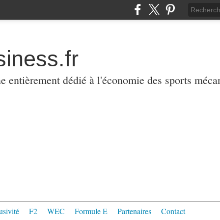
iness.fr
ne entièrement dédié à l'économie des sports méca
usivité
F2
WEC
Formule E
Partenaires
Contact