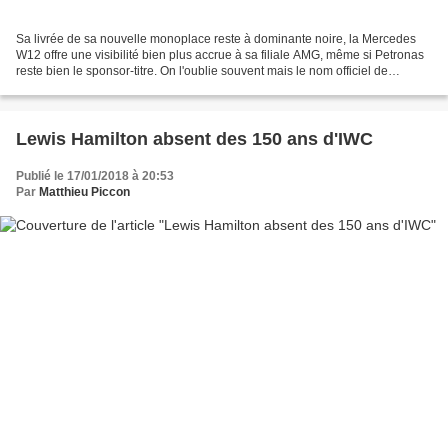
Sa livrée de sa nouvelle monoplace reste à dominante noire, la Mercedes
W12 offre une visibilité bien plus accrue à sa filiale AMG, même si Petronas
reste bien le sponsor-titre. On l'oublie souvent mais le nom officiel de
l'équipe championne du monde...
Lewis Hamilton absent des 150 ans d'IWC
Publié le 17/01/2018 à 20:53
Par
Matthieu Piccon