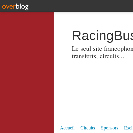
RacingBus
Le seul site francopho
transferts, circuits...
Accueil
Circuits
Sponsors
Excl