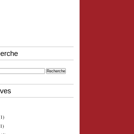
erche
ives
1)
1)