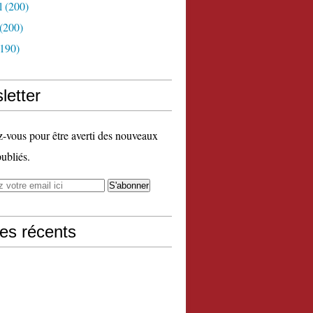
l
(200)
(200)
190)
letter
vous pour être averti des nouveaux
publiés.
les récents