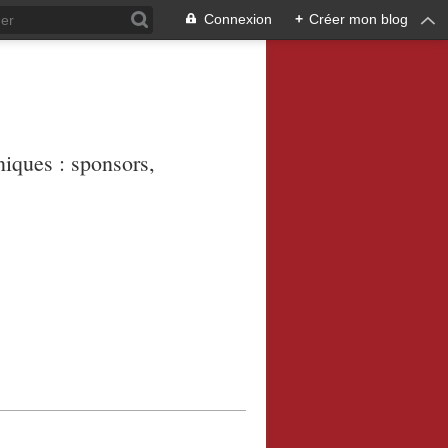
Connexion
+
Créer mon blog
niques : sponsors,