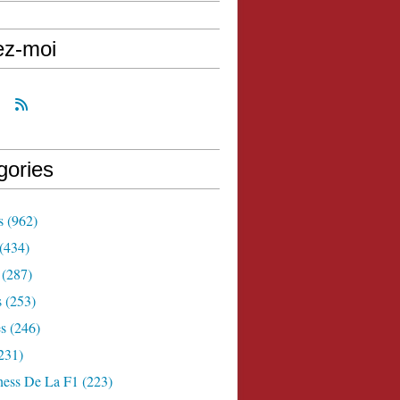
ez-moi
gories
s
(962)
(434)
(287)
s
(253)
s
(246)
231)
ness De La F1
(223)